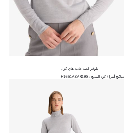
بلوفر قصة عادية هاي كول
ميلانج أنترا / كود المنتج :
H1651AZAR198