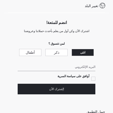
شروط المنافسة
تغيير البلد
Call Center 19782
انضم للمتعة!
اشترك الآن وكن أول من يعلم بأحدث حملاتنا وعروضنا
لمن تتسوق ؟
ذكر
أطفال
انثى
البريد الإلكتروني
أوافق على سياسة السرية
!إشترك الآن
حمل التطبيق