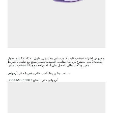
معروض لشراء شبشب فليب فلوب بناتي بنفسجي، طول الحذاء: 12 سم، طول
الكعب: 2 سم. مصنوع من إيفا، مناسب للصيف، تصميم ممتع مع تفاصيل بشريط
مفرد وبكعب عالي. احصل على أناقة وراحة مع هذا الشبشب المميز.
شبشب بناتي إيفا بكعب عالي بشريط مفرد أرجواني
أرجواني / كود المنتج :
B8641A8PR141