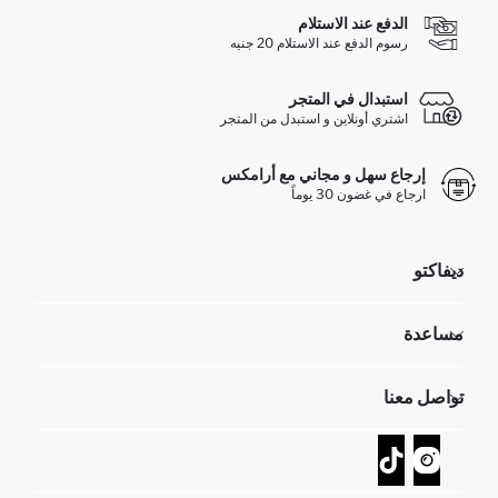
الدفع عند الاستلام
رسوم الدفع عند الاستلام 20 جنيه
استبدال في المتجر
اشتري أونلاين و استبدل من المتجر
إرجاع سهل و مجاني مع أرامكس
ارجاع في غضون 30 يوماً
ديفاكتو
مؤسسي
مساعدة
تعرف علينا
الموارد البشرية
أسئلة تم تكرارها مؤخراً
تواصل معنا
GIFT CLUB
عمليات الارجاع و الاستبدال السهلة
تتبع الشحنة
نموذج الاتصال
كيف يمكنك التسوق في ديفاكتو ؟
خدمة العملاء
كيف تدفع في ديفاكتو؟
WhatsApp +20 150 171 8113