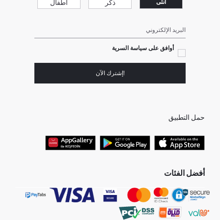
ذكر
أطفال
انثى
البريد الإلكتروني
أوافق على سياسة السرية
!إشترك الآن
حمل التطبيق
أفضل الفئات
جميع متاجرنا
برفانات حريمى
هدايا عيد الحب
جينز رجالي
البلوفر النسائية
تونيكات نسائي
بلوفر رجالي
فساتين نساء