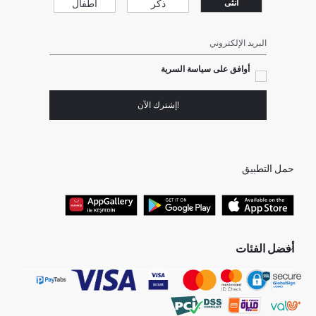
ذكر
أطفال
انثى
البريد الإلكتروني
أوافق على سياسة السرية
!إشترك الآن
حمل التطبيق
أفضل الفئات
جميع متاجرنا
برفانات حريمى
هدايا عيد الحب
جينز رجالي
البلوفر النسائية
تونيكات نسائي
بلوفر رجالي
فساتين نساء