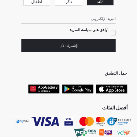
ذكر
أطفال
انثى
البريد الإلكتروني
أوافق على سياسة السرية
!إشترك الآن
حمل التطبيق
أفضل الفئات
جميع متاجرنا
برفانات حريمى
هدايا عيد الحب
جينز رجالي
البلوفر النسائية
تونيكات نسائي
بلوفر رجالي
فساتين نساء