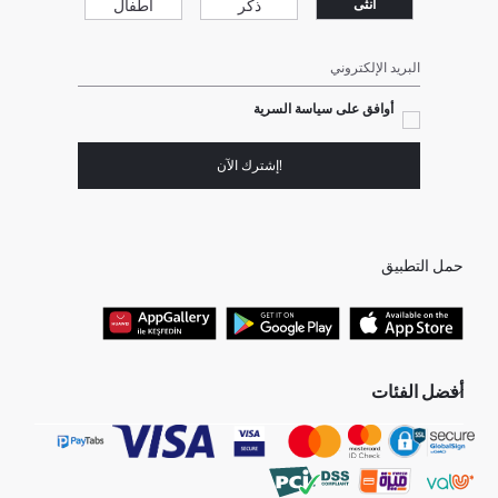
ذكر
أطفال
انثى
البريد الإلكتروني
أوافق على سياسة السرية
!إشترك الآن
حمل التطبيق
أفضل الفئات
جميع متاجرنا
برفانات حريمى
هدايا عيد الحب
جينز رجالي
البلوفر النسائية
تونيكات نسائي
بلوفر رجالي
فساتين نساء