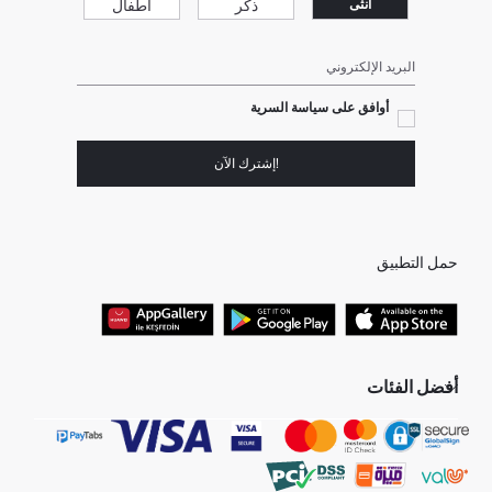
ذكر
أطفال
انثى
البريد الإلكتروني
أوافق على سياسة السرية
!إشترك الآن
حمل التطبيق
أفضل الفئات
جميع متاجرنا
برفانات حريمى
هدايا عيد الحب
جينز رجالي
البلوفر النسائية
تونيكات نسائي
بلوفر رجالي
فساتين نساء