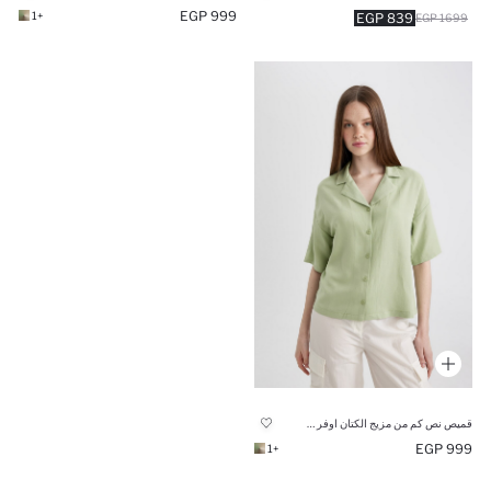
999 EGP
+1
839 EGP
1699 EGP
قميص نص كم من مزيج الكتان اوفر سايز
999 EGP
+1