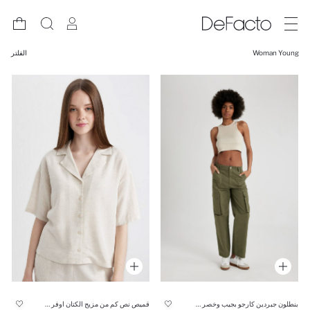
Woman Young
الفلتر
بنطلون جبردين كارجو بجيب وخصر عالي
قميص نص كم من مزيج الكتان اوفر سايز