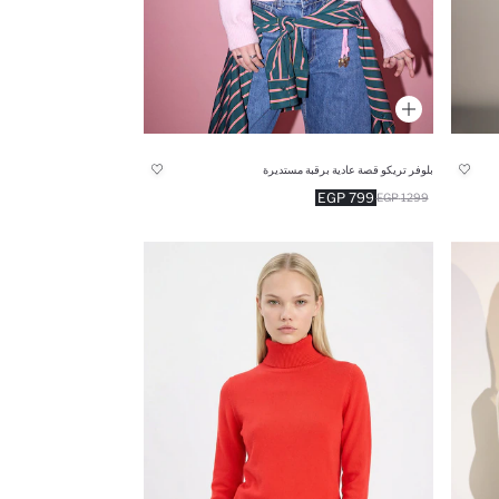
بلوفر تريكو قصة عادية برقبة مستديرة
799 EGP
1299 EGP