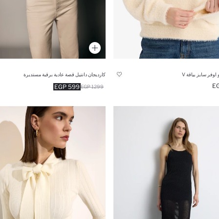
اوفر سايز بياقة V
كارديجان دانتيل قصة عادية برقبة مستديرة
599 EGP
1299 EGP