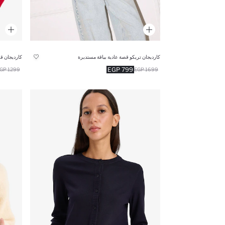
كارديجان تريكو قصة عادية بياقة مستديرة
كارديجان ق
799 EGP
1299 EGP
1699 EGP