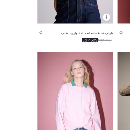
بلوفر مخطط سليم فيت بياقة بولو وطبعة دب
599 EGP
1299 EGP