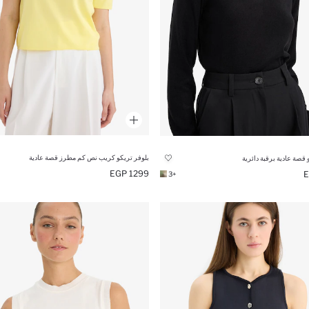
بلوفر تريكو كريب نص كم مطرز قصة عادية
 قصة عادية برقبة دائرية
1299 EGP
+3