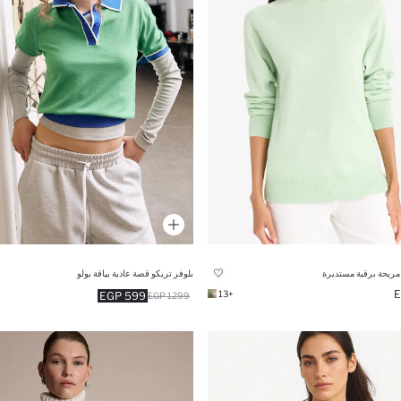
مريحة برقبة مستديرة
بلوفر تريكو قصة عادية بياقة بولو
+13
599 EGP
1299 EGP