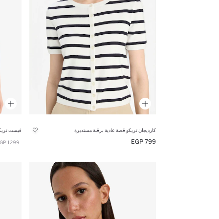
كارديجان تريكو قصة عادية برقبة مستديرة
فيست تريكو
799 EGP
1299 EGP