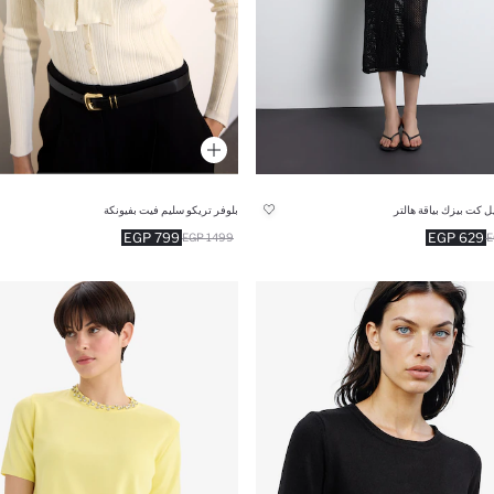
 كت بيزك بياقة هالتر
بلوفر تريكو سليم فيت بفيونكة
799 EGP
629 EGP
1499 EGP