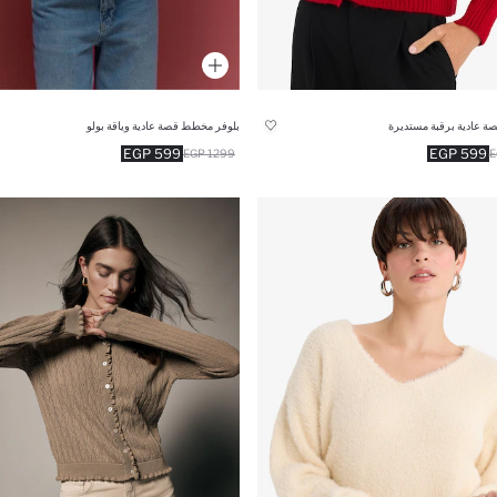
صة عادية برقبة مستديرة
بلوفر مخطط قصة عادية وياقة بولو
599 EGP
599 EGP
1299 EGP