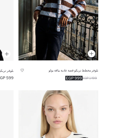
بلوفر مخطط تريكو قصة عادية بياقة بولو
بلوفر تريكو
599 EGP
999 EGP
1499 EGP