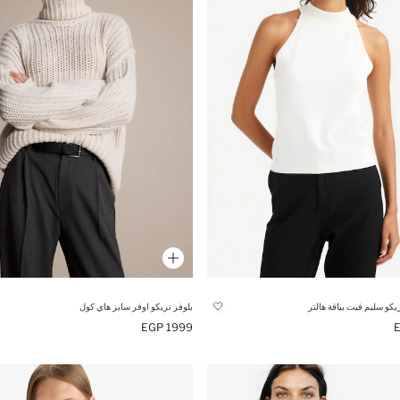
يكو سليم فيت بياقة هالتر
بلوفر تريكو اوفر سايز هاي كول
1999 EGP