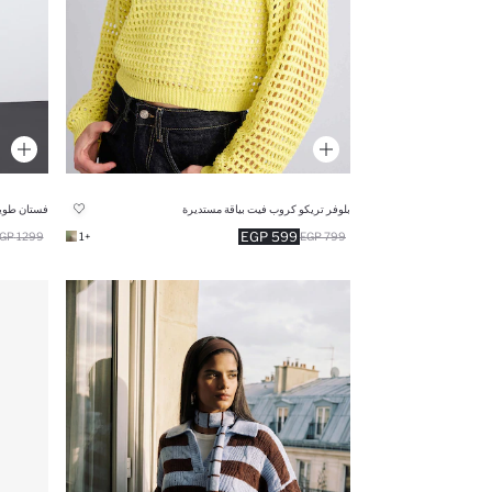
بلوفر تريكو كروب فيت بياقة مستديرة
فستان طويل
599 EGP
1299 EGP
+1
799 EGP