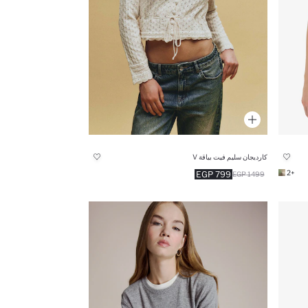
كارديجان سليم فيت بياقة V
+2
799 EGP
1499 EGP