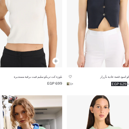
 اسود قصة عادية بأزرار
بلوزة كت تريكو سليم فيت برقبة مستديرة
699 EGP
629 EGP
+1