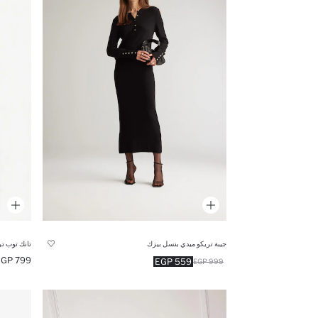
جيبة تريكو ميدي بنسل بيزك
تانك توب تر
799 EGP
559 EGP
999 EGP