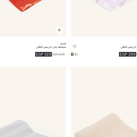
جديد
 حريمي قطن
منشفة بحر حريمي قطن
319 EGP
399 EGP
599 EGP
+1