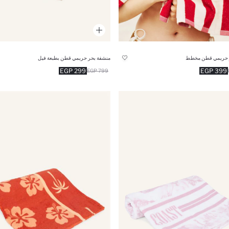
 حريمي قطن مخطط
منشفة بحر حريمي قطن بطبعة فيل
299 EGP
399 EGP
799 EGP