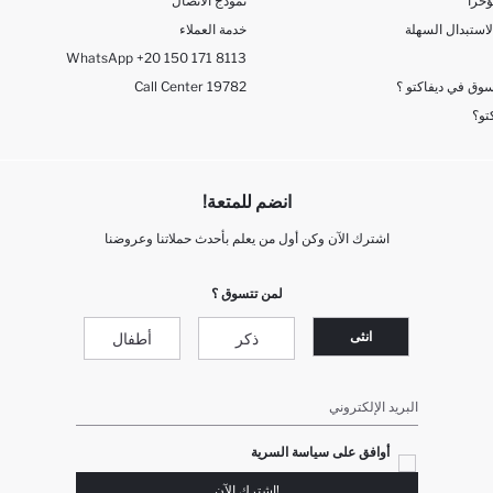
خراً
نموذج الاتصال
لاستبدال السهلة
خدمة العملاء
WhatsApp +20 150 171 8113
وق في ديفاكتو ؟
Call Center 19782
تو؟
انضم للمتعة!
اشترك الآن وكن أول من يعلم بأحدث حملاتنا وعروضنا
لمن تتسوق ؟
انثى
ذكر
أطفال
البريد الإلكتروني
أوافق على سياسة السرية
!إشترك الآن