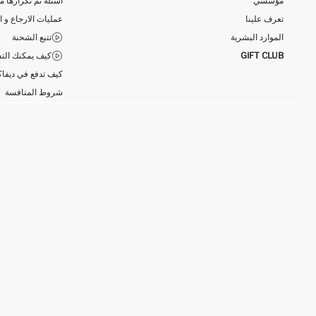
مؤسسي
أسئلة تم تكرارها مؤ
تعرف علينا
عمليات الارجاع و ا
الموارد البشرية
تتبع الشحنة
GIFT CLUB
كيف يمكنك التس
كيف تدفع في ديفاك
شروط المنافسة