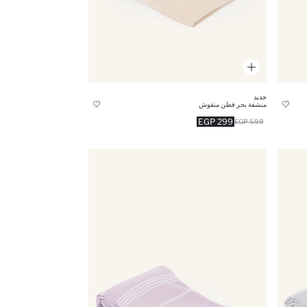
جديد
منشفة بحر قطن منقوش
299 EGP
599 EGP