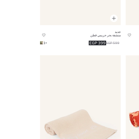
جديد
منشفة بحر حريمي قطن
399 EGP
+1
599 EGP