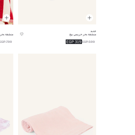
جديد
منشفة بحر حريمي بيج
منشفة بحر
319 EGP
799 EGP
599 EGP