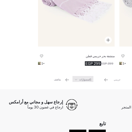
منشفة بحر حريمي قطن
299 EGP
+1
399 EGP
+1
حريمي
إكسسوارات
مناشف
إرجاع سهل و مجاني مع أرامكس
المتجر
ارجاع في غضون 30 يوماً
تابع