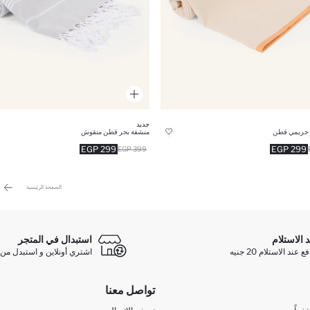
جديد
 حريمي قطن
منشفة بحر قطن منقوش
299 EGP
299 EGP
399 EGP
الصفحة الرئيسية
د الاستلام
استبدال في المتجر
ند الاستلام 20 جنيه
اشتري أونلاين و استبدل من 
تواصل معنا