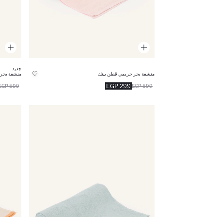
جديد
منشفة بحر حريمي قطن بينك
منشفة بحر
299 EGP
599 EGP
599 EGP