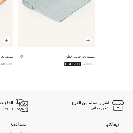
منشفة بحر حريمي قطن
منشفة بحر
299 EGP
599 EGP
599 EGP
انقر و استلم من الفرع
الدفع عن
شحن مجاني
رسوم الدفع ع
ديفاكتو
مساعدة