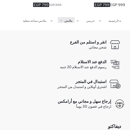
799 EGP
799 EGP
999 EGP
999 EGP
الصفحة الرئيسية
حريمي
ملابس
ملابس سباحة سفلية
انقر و استلم من الفرع
شحن مجاني
الدفع عند الاستلام
رسوم الدفع عند الاستلام 20 جنيه
استبدال في المتجر
اشتري أونلاين و استبدل من المتجر
إرجاع سهل و مجاني مع أرامكس
ارجاع في غضون 30 يوماً
ديفاكتو