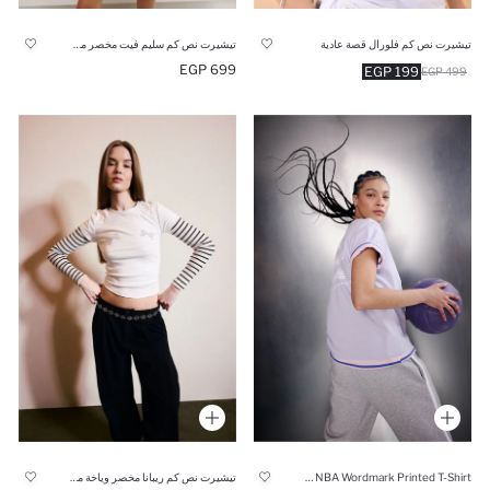
تيشيرت نص كم فلورال قصة عادية
تيشيرت نص كم سليم فيت مخصر مطبوع
699 EGP
199 EGP
499 EGP
تيشيرت نص كم ريبانا مخصر وياخة مستديرة
Oversize NBA Wordmark Printed T-Shirt