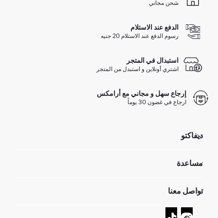
شحن مجاني
الدفع عند الاستلام
رسوم الدفع عند الاستلام 20 جنيه
استبدال في المتجر
اشتري أونلاين و استبدل من المتجر
إرجاع سهل و مجاني مع أرامكس
ارجاع في غضون 30 يوماً
ديفاكتو
مؤسسي
مساعدة
تعرف علينا
الموارد البشرية
أسئلة تم تكرارها مؤخراً
تواصل معنا
GIFT CLUB
عمليات الارجاع و الاستبدال السهلة
تتبع الشحنة
نموذج الاتصال