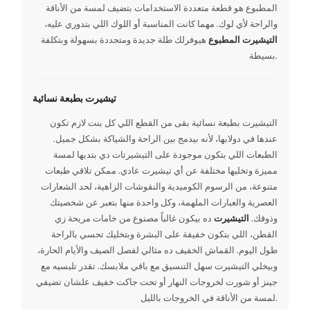
المطبوع هو قطعة متعددة الاستخدامات بتضيف لمسة من الأناقة
والراحة لأي لوك. مهما كانت المناسبة أو اللوك اللي بتدوري عليه،
التيشيرت المطبوع
هيوفرلك طلة جديدة ومتجددة بسهولة وبتكلفة
بسيطة.
تيشيرت بطبعة نسائية
التيشيرت بطبعة نسائية بقى من القطع اللي كل بنت لازم تكون
عندها في دولابها، لأنه بيدمج بين الراحة والشياكة بشكل جميل.
الطبعات اللي بتكون موجودة على التيشيرتات دي بتديها لمسة
مميزة وتخليها مختلفة عن أي تيشيرت عادي. ممكن تلاقي طبعات
متنوعة، من الرسوم الكوميدية والنقوشات الزاهية، لحد الشعارات
العصرية والعبارات الملهمة، وكل واحدة منها بتعبر عن شخصيتك
وذوقك.
التيشيرت
ده بيكون غالباً مصنوع من خامات مريحة زي
القطن، اللي بتكون خفيفة على البشرة وبتخليك تحسي بالراحة
طول اليوم. القماش الخفيف ده مثالي لفصل الصيف والأيام الحارة،
وبيخلي التيشيرت سهل التنسيق مع باقي ملابسك. تقدر تلبسيه مع
جينز أو شورت لخروجات النهار أو تحت جاكت خفيف علشان تضيفي
لمسة من الأناقة في الخروجات بالليل.