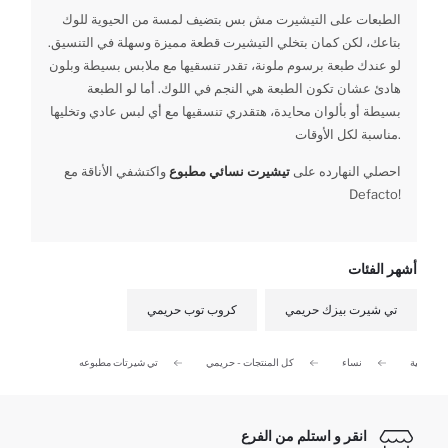
الطبعات على التيشيرت مش بس بتضيف لمسة من الحيوية للوك
بتاعك، لكن كمان بتخلي التيشيرت قطعة مميزة وسهلة في التنسيق.
لو عندك طبعة برسوم ملونة، تقدر تنسقيها مع ملابس بسيطة وبلون
هادئ عشان تكون الطبعة هي النجم في اللوك. أما لو الطبعة
بسيطة أو بألوان محايدة، هتقدري تنسقيها مع أي لبس عادي وتخليها
مناسبة لكل الأوقات.
احصلي النهارده على
تيشيرت نسائي مطبوع
واكتشفي الأناقة مع
Defacto!
أشهر الفئات
تي شيرت بيزك حريمي
كروب توب حريمي
الرئيسية
نساء
كل المنتجات - حريمي
تي شيرتات مطبوعه
انقر و استلم من الفرع