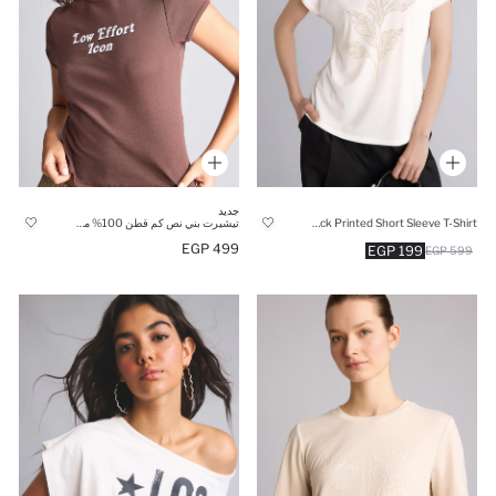
جديد
Crew Neck Printed Short Sleeve T-Shirt
تيشيرت بني نص كم قطن 100% مخصر
499 EGP
199 EGP
599 EGP