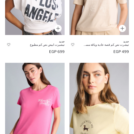
جديد
جديد
تيشرت نص كم قصة عادية وياقة مستديرة
تيشيرت ابيض نص كم مطبوع
699 EGP
499 EGP