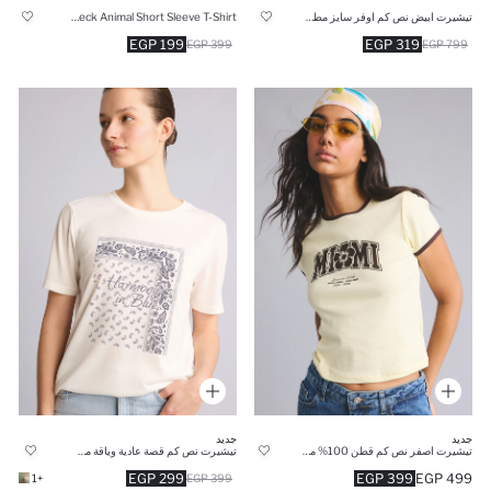
تيشيرت ابيض نص كم اوفر سايز مطبوع
Regular Fit Crew Neck Animal Short Sleeve T-Shirt
199 EGP
319 EGP
399 EGP
799 EGP
جديد
جديد
تيشيرت اصفر نص كم قطن 100% مخصر سليم فيت
تيشيرت نص كم قصة عادية وياقة مستديرة
299 EGP
399 EGP
499 EGP
+1
399 EGP