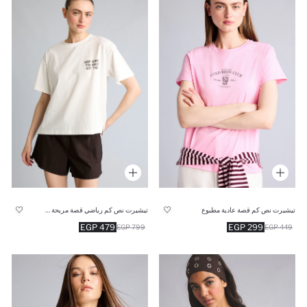
تيشيرت نص كم قصة عادية مطبوع
تيشيرت نص كم رياضي قصة مريحة مطبوع
479 EGP
299 EGP
799 EGP
449 EGP