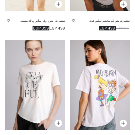
تيشيرت نص كم مخصر سليم فيت
تيشيرت ابيض اوفر سايز وياقة مستديرة
399 EGP
499 EGP
499 EGP
699 EGP