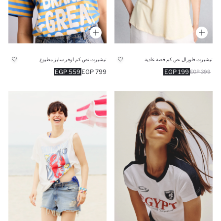
تيشيرت فلورال نص كم قصة عادية
تيشيرت نص كم اوفر سايز مطبوع
559 EGP
799 EGP
199 EGP
399 EGP