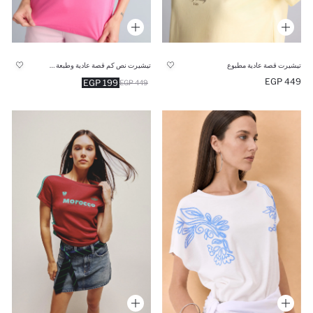
تيشيرت قصة عادية مطبوع
تيشيرت نص كم قصة عادية وطبعة شعار
449 EGP
199 EGP
449 EGP