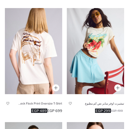
تيشيرت اوفر سايز نص كم مطبوع
Crew Neck Flock Print Oversize T-Shirt
489 EGP
699 EGP
299 EGP
499 EGP