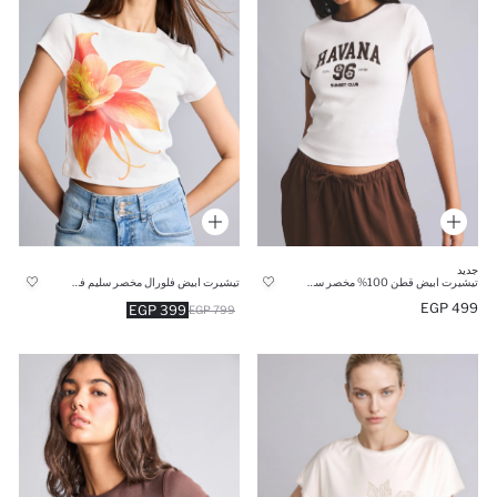
جديد
تيشيرت ابيض فلورال مخصر سليم فيت
تيشيرت ابيض قطن 100% مخصر سليم فيت
499 EGP
399 EGP
799 EGP