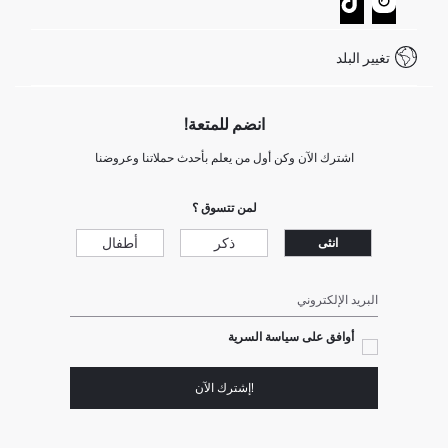
كيف يمكنك التسوق في ديفاكتو ؟
خدمة العملاء
كيف تدفع في ديفاكتو؟
WhatsApp +20 150 171 8113
شروط المنافسة
تغيير البلد
Call Center 19782
انضم للمتعة!
اشترك الآن وكن أول من يعلم بأحدث حملاتنا وعروضنا
لمن تتسوق ؟
ذكر
أطفال
انثى
البريد الإلكتروني
أوافق على سياسة السرية
!إشترك الآن