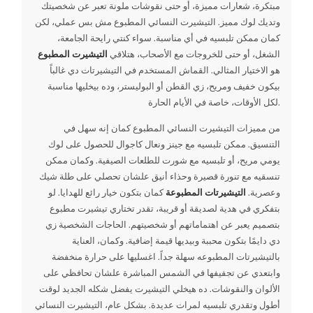
مبتكرة، شعارات مميزة، أو حتى نقوشات ملونة تعبر عن شخصيتك
وتديك لوك مميز. التيشيرت النسائي المطبوع مش بس عملي، لكن
كمان ممكن تلبسيه في أي مناسبة. سواء كنتي رايحة الجامعة،
الشغل، أو حتى للخروجات مع الأصحاب، هتلاقي
التيشيرت المطبوع
هو الاختيار المثالي. القماش المستخدم في التيشيرتات دي غالباً
بيكون خفيف ومريح، زي القطن أو البوليستر، وده بيخليها مناسبة
لكل الأوقات، خاصة في الأيام الحارة.
من مميزات التيشيرت النسائي المطبوع كمان إنه سهل في
التنسيق. ممكن تلبسيه مع جينز ونعال كاجوال للحصول على لوك
يومي مريح، أو تلبسيه مع شورت للطلعات الصيفية. وكمان ممكن
تنسقيه مع تنورة قصيرة وحذاء أنيق علشان تحصلي على طلة شيك
وعصرية.
التيشيرتات المطبوعة
كمان بتكون خيار رائع للهدايا. لو
بتفكري في هدية لصديقة أو قريبة، تقدر تختاري تيشيرت مطبوع
بتصميم يعبر عن اهتماماتهم أو شخصيتهم. الحاجات الشخصية زي
دي دايمًا بتكون محببة وبيديها قيمة إضافية. وكمان، العناية
بالتيشيرتات المطبوعه سهلة جداً. اغسليها على حرارة منخفضة
وابتعدي عن تجفيفها في الشمس المباشرة علشان تحافظي على
الألوان والنقوشات. ده هيخلي التيشيرت يفضل شكله الجديد لوقت
أطول وتقدري تلبسيه لمرات عديدة. بشكل عام، التيشيرت النسائي