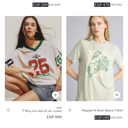
299 EGP
479 EGP
699 EGP
799 EGP
جديد
Regular Fit Short Sleeve T-Shirt
تيشيرت نص كم اوفر سايز وياقة V
999 EGP
199 EGP
499 EGP