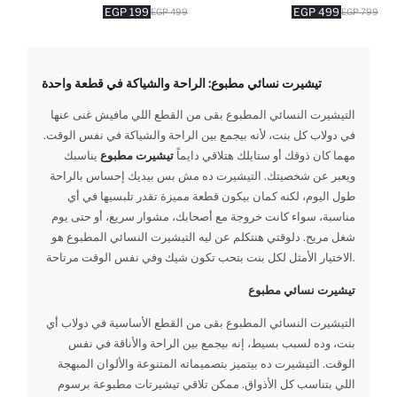
199 EGP
499 EGP
499 EGP
799 EGP
تيشيرت نسائي مطبوع: الراحة والشياكة في قطعة واحدة
التيشيرت النسائي المطبوع بقى من القطع اللي مافيش غنى عنها
في دولاب كل بنت، لأنه بيجمع بين الراحة والشياكة في نفس الوقت.
مهما كان ذوقك أو ستايلك هتلاقي دايماً
تيشيرت مطبوع
يناسبك
ويعبر عن شخصيتك. التيشيرت ده مش بس بيديك إحساس بالراحة
طول اليوم، لكنه كمان بيكون قطعة مميزة تقدر تلبسيها في أي
مناسبة، سواء كانت خروجة مع أصحابك، مشوار سريع، أو حتى يوم
شغل مريح. دلوقتي هنتكلم عن ليه التيشيرت النسائي المطبوع هو
الاختيار الأمثل لكل بنت بتحب تكون شيك وفي نفس الوقت مرتاحة.
تيشيرت نسائي مطبوع
التيشيرت النسائي المطبوع بقى من القطع الأساسية في دولاب أي
بنت، وده لسبب بسيط، إنه بيجمع بين الراحة والأناقة في نفس
الوقت. التيشيرت ده بيتميز بتصميماته المتنوعة والألوان المبهجة
اللي بتناسب كل الأذواق. ممكن تلاقي تيشيرتات مطبوعة برسوم