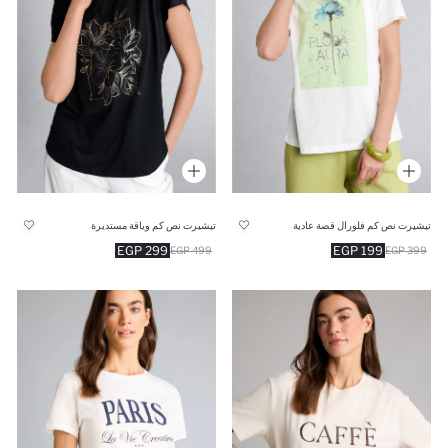
تيشيرت نص كم فلورال قصة عادية
تيشيرت نص كم وياقة مستديرة
299 EGP
199 EGP
499 EGP
399 EGP