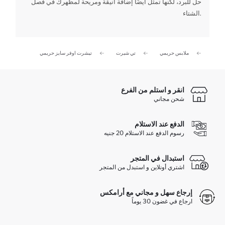
حل للبرد، لكنها تمثل أيضًا إضافة أنيقة ومريحة لمظهرك في فصل
الشتاء.
نساء
ملابس حريمي
تي شيرت
تيشرت اوفر سايز حريمي
انقر و استلم من الفرع
شحن مجاني
الدفع عند الاستلام
رسوم الدفع عند الاستلام 20 جنيه
استبدال في المتجر
اشتري أونلاين و استبدل من المتجر
إرجاع سهل و مجاني مع أرامكس
ارجاع في غضون 30 يوماً