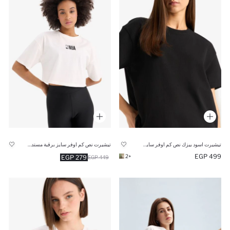
تيشيرت اسود بيزك نص كم اوفر سايز برقبة مستديرة
تيشيرت نص كم اوفر سايز برقبة مستديرة من DeFactoFit NBA Wordmark
499 EGP
+2
279 EGP
449 EGP