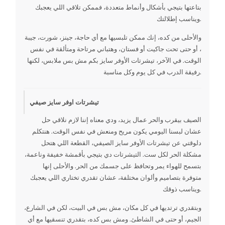
بتاعتها بتيجي بأشكال وأنماط متعددة، فممكن تلاقي اللي يعجبك
ويناسب إطلالتك.
والأحلى من كده، إنك ممكن تلبسيها مع أي حاجة، جينز، شورت، جيبة
، أو حتى تحت جاكيت أو فستان، وهتباني مرتاحة ومتألقة في نفس
الوقت. في الآخر، تيشرتات الأوفر سايز بكم مش بس ملابس، لكنها
رفيقة الدرب في كل يوم وكل مناسبة.
تيشرتات اوفر سايز صيفي
الصيف بيقرب والحر عمال يزيد، ودي معناه إننا لازم نلاقي حل
عشان لبسنا اليومي يكون مريح ومنعش في نفس الوقت. هنتكلم
دلوقتي عن تيشرتات الأوفر سايز الصيفي، القطعة اللي هتحل
مشكلة الحر لكل ست. التيشرتات دي بتيجي بأقمشة خفيفة وناعمة،
بتسمح للهواء يمر وتحافظ على جسمك من الحر. والأحلى إنها
متوفرة بتصاميم وألوان مختلفة، عشان تقدري تختاري اللي يعجبك
ويناسب ذوقك.
وبتقدري ترتديها في كل مكان، مش بس في البيت، لكن في الشارع،
الجيم، أو حتى في الشاطئ. ومش بس كده، بتقدري تنسقيها مع أي