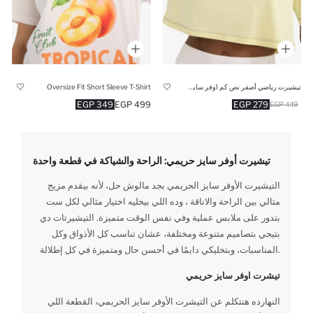
تيشيرت رياضي أصفر نص كم اوفر سايز برقبة مستديرة من DeFactoFit
Oversize Fit Short Sleeve T-Shirt
349 EGP
499 EGP
279 EGP
449 EGP
تيشيرت أوفر سايز حريمي: الراحة والشياكة في قطعة واحدة
التيشيرت الأوفر سايز الحريمي بجد مالوش حل، لأنه بيقدم مزيج
مثالي بين الراحة والاناقة ، وده اللي بيخليه اختيار مثالي لكل ست
بتدور على ملابس عملية وفي نفس الوقت متميزة. التيشيرتات دي
بتيجي بتصاميم متنوعة ومختلفة، عشان تناسب كل الأذواق وكل
المناسبات، وبتخليكي دايمًا في أحسن حال ومتميزة في كل إطلالة.
تيشرت اوفر سايز حريمي
النهارده هنتكلم عن التيشرت الأوفر سايز الحريمي، القطعة اللي