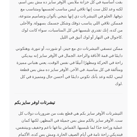
بقت أساسية في كل خزانة ملابس. الأوفر سايز ده مش بس اسم،
لكنه وعد لكل ست إنها تلاقي لبس مناسب لجسمها ومتناسب مع
ذوقها. الحلو في التيشرتات دي إنها بتيجي بألوان وتصاميم متنوعة،
فممكن تلاقي اللي يناسب ذوقك وشكل جسمك بسهولة. والأحلى
من كده، إنك تقدري تلبسيها في كل المناسبات، سواء كانت لوك
كاجوال في النهار أو لوك أنيق في الليل.
ممكن تنسقي التيشرتات دي مع جينز، أو شورت، أو تنورة، وهتكوني
دايمًا في قمة الأناقة والراحة. الجمال في الأوفر سايز إنه بيديكي
راحة في الحركة ومظهرًا أنيقًا في نفس الوقت، يعني هتباني مميزة
ومتألقة في كل مناسبة. في الآخر، الأوفر سايز ده مش بس قطعة
لبس، لكنه وعد بأنك تكوني دايمًا في أحسن حال ومتميزة في كل
لوك.
تيشرتات اوفر سايز بكم
التيشرتات الأوفر سايز بكم هي قطع بقت من ضروريات دولاب كل
ست. الأوفر سايز بالكم مش بس جميلة في المظهر، لكنها كمان
عملية وراحة جدًا لما تلبسيها. القماش بتاعها ناعم وخفيف وبيتنفس،
فبتديكي راحة تامة في أيام الصيف الحارة. ومش بس كده، الأكمام