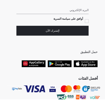
البريد الإلكتروني
أوافق على سياسة السرية
!إشترك الآن
حمل التطبيق
أفضل الفئات
جميع متاجرنا
برفانات حريمى
هدايا عيد الحب
جينز رجالي
البلوفر النسائية
تونيكات نسائي
بلوفر رجالي
فساتين نساء
قمصان نساء
بنطلون حريمى