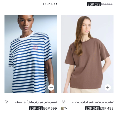
499 EGP
279 EGP
599 EGP
تيشيرت بيزك تقيل نص كم اوفر سايز برقبة مستديرة
تيشيرت نص كم اوفر سايز أزرق مخطط برقبة عريضة من DefactoFit
419 EGP
599 EGP
349 EGP
499 EGP
+2