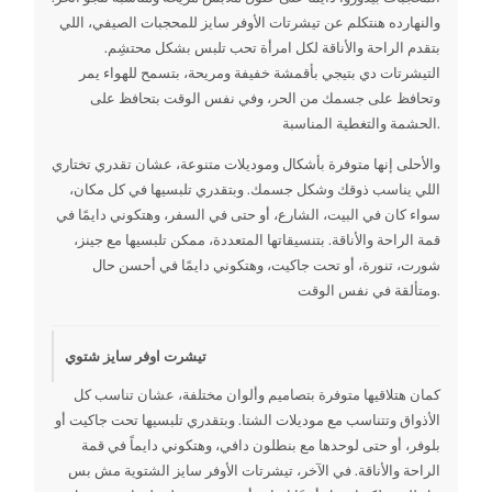
والنهارده هنتكلم عن تيشرتات الأوفر سايز للمحجبات الصيفي، اللي
بتقدم الراحة والأناقة لكل امرأة تحب تلبس بشكل محتشِم.
التيشرتات دي بتيجي بأقمشة خفيفة ومريحة، بتسمح للهواء يمر
وتحافظ على جسمك من الحر، وفي نفس الوقت بتحافظ على
الحشمة والتغطية المناسبة.
والأحلى إنها متوفرة بأشكال وموديلات متنوعة، عشان تقدري تختاري
اللي يناسب ذوقك وشكل جسمك. وبتقدري تلبسيها في كل مكان،
سواء كان في البيت، الشارع، أو حتى في السفر، وهتكوني دايمًا في
قمة الراحة والأناقة. بتنسيقاتها المتعددة، ممكن تلبسيها مع جينز،
شورت، تنورة، أو تحت جاكيت، وهتكوني دايمًا في أحسن حال
ومتألقة في نفس الوقت.
تيشرت اوفر سايز شتوي
كمان هتلاقيها متوفرة بتصاميم وألوان مختلفة، عشان تناسب كل
الأذواق وتتناسب مع موديلات الشتا. وبتقدري تلبسيها تحت جاكيت أو
بلوفر، أو حتى لوحدها مع بنطلون دافي، وهتكوني دايماً في قمة
الراحة والأناقة. في الآخر، تيشرتات الأوفر سايز الشتوية مش بس