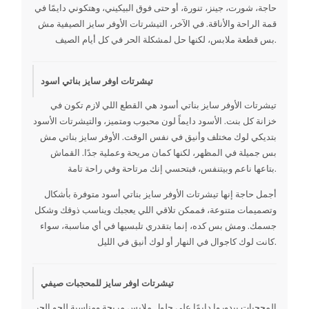
حاجة، شورت، جينز، تنورة، أو حتى فوق البيكيني، وهتكوني دايمًا في
قمة الراحة والأناقة. في الآخر، التيشرتات الأوفر سايز الصيفية مش
بس قطعة ملابس، لكنها حل لمشكلة الحر في كل أيام الصيف.
تيشرتات اوفر سايز بناتي اسود
تيشرتات الأوفر سايز بناتي أسود هي القطع اللي لازم تكون في
خزانة كل بنت. الأسود دايماً لون محبوب ومتميز، والتيشرتات الأسود
بتديكي لوك مختلف وأنيق في نفس الوقت. الأوفر سايز بناتي مش
بس جميلة في المظهر، لكنها كمان مريحة وعملية جدًا. القماش
بتاعها ناعم وبيتنفس، فبتحسي إنك مرتاحة وفي راحة تامة.
أجمل حاجة إنها تيشرتات الأوفر سايز بناتي أسود متوفرة بأشكال
وتصميمات متنوعة، فممكن تلاقي اللي يعجبك ويناسب ذوقك وشكل
جسمك. ومش بس كده، إنما بتقدري تلبسيها في أي مناسبة، سواء
كانت لوك كاجوال في النهار أو لوك أنيق في الليل.
تيشرتات اوفر سايز للمحجبات صيفي
المحجبات بيدوروا دايمًا على حلول ملابس مريحة ومناسبة للجو الحر.