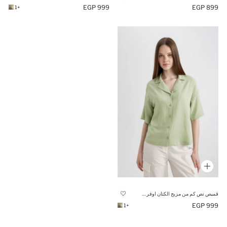
999 EGP
899 EGP
+1
قميص نص كم من مزيج الكتان اوفر سايز
999 EGP
+1