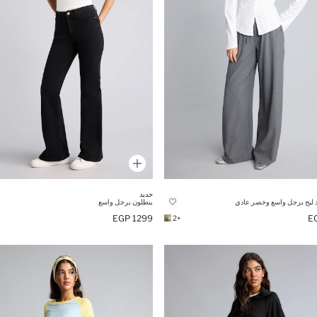
جديد
د ليج برجل واسع وخصر عادي
بنطلون برجل واسع
1299 EGP
+2