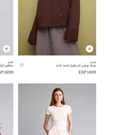
جديد
جديد
تونيك بوبلين كم طويل قصة عادية
بنطلون كول
1699 EGP
1699 EGP