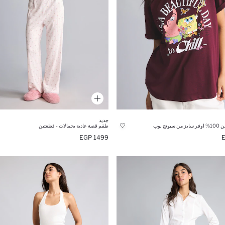
جديد
ونج بوب
طقم قصة عادية بحمالات - قطعتين
1499 EGP