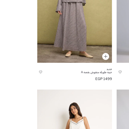
جديد
جيبة طويلة منقوش بقصة A
1499 EGP