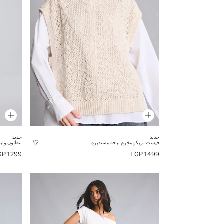
جديد
جديد
فيست تريكو مخرم بياقة مستديرة
بنطلون واي
1299 EGP
1499 EGP