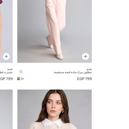
جديد
جديد
بنطلون بيزك سادة قصة مستقيمة
تشيرت قطن 100% اوفر سايز من سب
799 EGP
799 EGP
+3