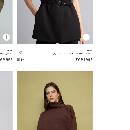
جديد
جديد
فيست اسود سليم فيت بياقة بليزر
قميص قطن 
999 EGP
1999 EGP
+1