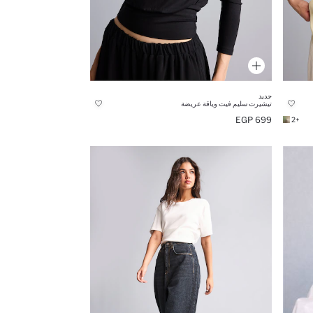
جديد
تيشيرت سليم فيت وياقة عريضة
699 EGP
+2