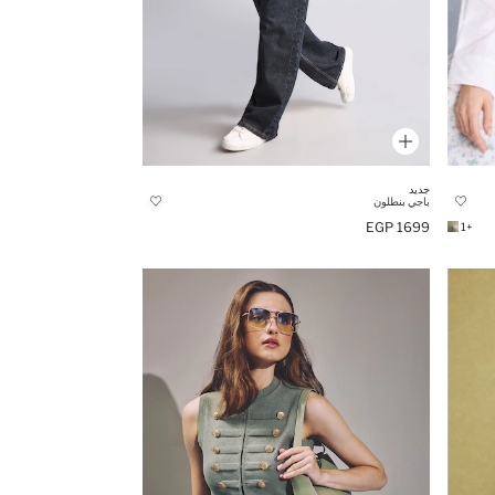
جديد
باجي بنطلون
1699 EGP
+1