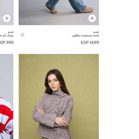
جديد
جديد
قصة مستقيمة بنطلون
تونيك كم ط
999 EGP
1699 EGP