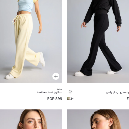
جديد
د مضلع برجل واسع
بنطلون قصة مستقيمة
899 EGP
+3