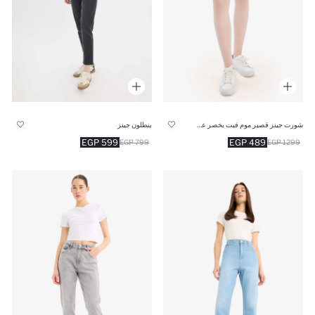
شورت جينز قصير موم فيت بخصر عالي
بنطلون جينز
599 EGP
489 EGP
799 EGP
1299 EGP