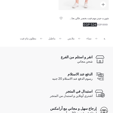
شورت جينز موم فيت بخصر عالي بحافة مطوية
524 EGP
999 EGP
الرئيسية
نساء
ملابس
بناطيل
بنطلون مام فيت
انقر و استلم من الفرع
شحن مجاني
الدفع عند الاستلام
رسوم الدفع عند الاستلام 20 جنيه
استبدال في المتجر
اشتري أونلاين و استبدل من المتجر
إرجاع سهل و مجاني مع أرامكس
ارجاع في غضون 30 يوماً