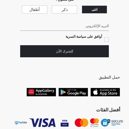
ذكر
أطفال
انثى
البريد الإلكتروني
أوافق على سياسة السرية
!إشترك الآن
حمل التطبيق
أفضل الفئات
جميع متاجرنا
برفانات حريمى
هدايا عيد الحب
جينز رجالي