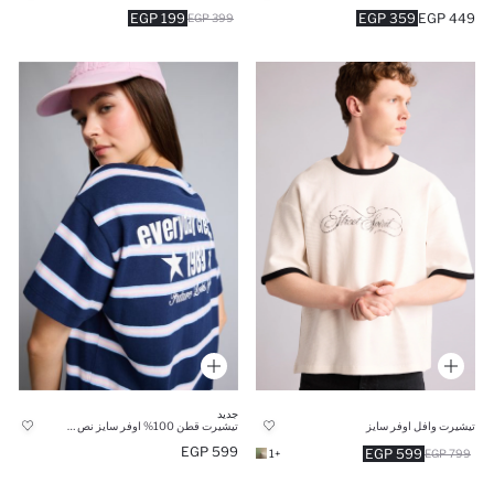
199 EGP
359 EGP
449 EGP
399 EGP
جديد
تيشيرت قطن 100% اوفر سايز نص كم وطبعة من الخلف
تيشيرت وافل اوفر سايز
599 EGP
599 EGP
+1
799 EGP