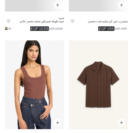
جديد
تيشيرت نص كم سليم فيت مخصر
جيبة طويلة فيسكوز مجعد بخصر عادي
1039 EGP
199 EGP
+1
1699 EGP
499 EGP