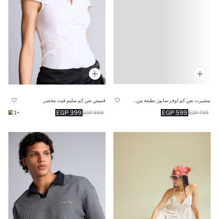
تيشيرت نص كم اوفر سايوز بطبعة من الخلف من توي ستوري
قميص نص كم سليم فيت مخصر
399 EGP
599 EGP
+1
999 EGP
799 EGP