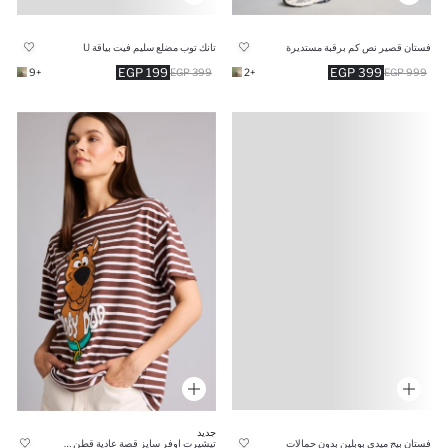
تانك توب مضلع سليم فيت بياقة U
فستان قصير نص كم برقبة مستديرة
199 EGP
399 EGP
+9
399 EGP
+2
999 EGP
جديد
فستان بيج ميدي بوبلين بدون حمالات
تيشيرت اوفر سايز قصة عادية قطن 100% من سكوبي دو