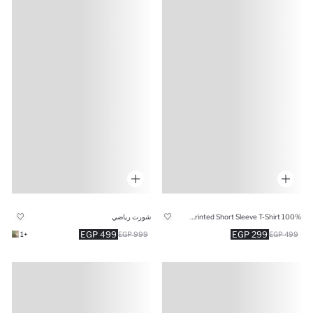
100% Cotton Regular Fit Printed Short Sleeve T-Shirt
شورت رياضي
499 EGP
299 EGP
+1
999 EGP
499 EGP