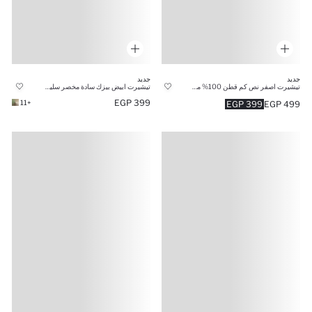
جديد
جديد
تيشيرت اصفر نص كم قطن 100% مخصر سليم فيت
تيشيرت ابيض بيزك سادة مخصر سليم فيت
399 EGP
+11
399 EGP
499 EGP