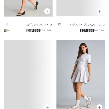
تيشيرت ابيض فلورال مخصر سليم فيت
جيبة قصيرة ذو مظهر كتان
399 EGP
599 EGP
799 EGP
+1
1299 EGP