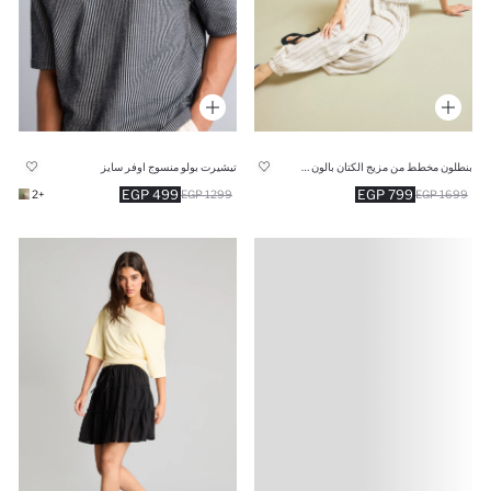
تيشيرت بولو منسوج اوفر سايز
بنطلون مخطط من مزيج الكتان بالون فيت وخصر عادي
499 EGP
799 EGP
+2
1299 EGP
1699 EGP