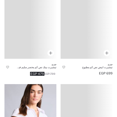
جديد
جديد
تيشيرت ابيض نص كم مطبوع
تيشيرت بينك نص كم مخصر سليم فيت
699 EGP
479 EGP
799 EGP