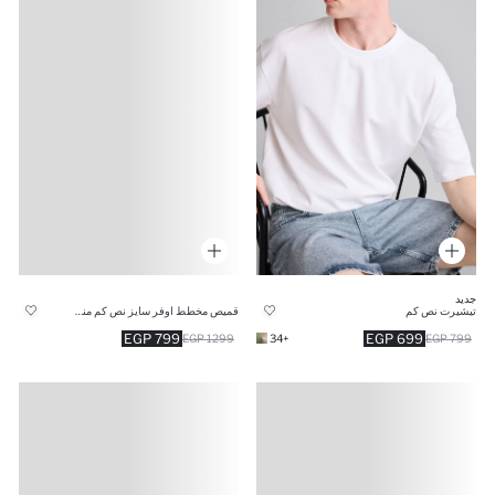
جديد
قميص مخطط اوفر سايز نص كم منسوج
تيشيرت نص كم
799 EGP
699 EGP
1299 EGP
+34
799 EGP