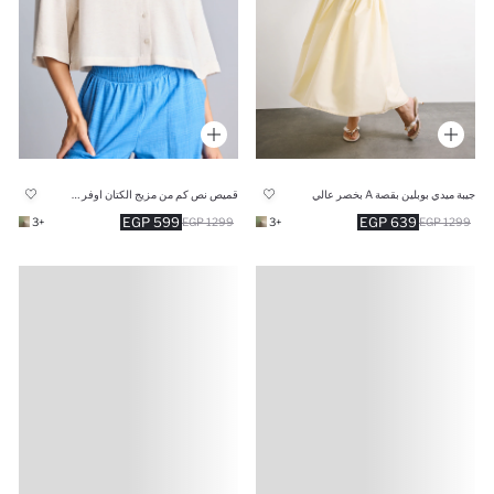
جيبة ميدي بوبلين بقصة A بخصر عالي
قميص نص كم من مزيج الكتان اوفر سايز
599 EGP
639 EGP
+3
1299 EGP
+3
1299 EGP