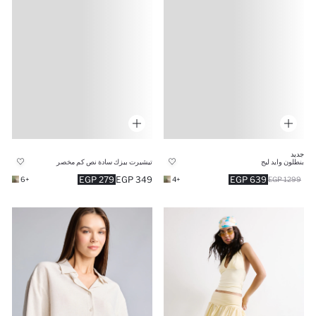
جديد
بنطلون وايد ليج
تيشيرت بيزك سادة نص كم مخصر
279 EGP
349 EGP
639 EGP
+6
+4
1299 EGP