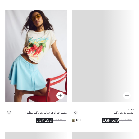
جديد
تيشيرت نص كم
تيشيرت اوفر سايز نص كم مطبوع
299 EGP
699 EGP
499 EGP
+10
799 EGP