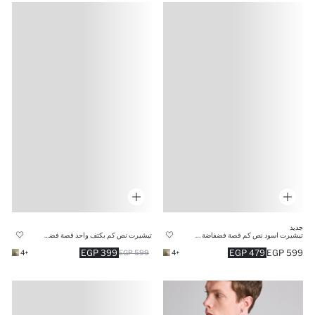
جديد
تيشيرت اسود نص كم قصة فضفاضة وكتف مكشوف
تيشيرت نص كم بكتف واحد قصة فضفاضة
399 EGP
479 EGP
599 EGP
+4
599 EGP
+4