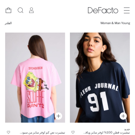
Woman & Man Young
الفلتر
جديد
تيشيرت نص كم اوفر سايز من سبونج بوب
تيشيرت قطن 100% اوفر سايز وياقة مستديرة