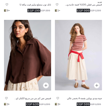
جديد
قميص بني قطن 100% قصة عادية وياقة مستديرة
تانك توب مضلع سليم فيت بياقة U
999 EGP
199 EGP
+1
1299 EGP
+9
399 EGP
جيبة ميدي بوبلين بقصة A بخصر عالي
قميص نص كم بني من مزيج الكتان اوفر سايز
599 EGP
639 EGP
+3
1299 EGP
+3
1299 EGP