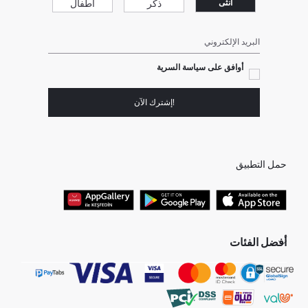
ذكر
أطفال
انثى
البريد الإلكتروني
أوافق على سياسة السرية
!إشترك الآن
حمل التطبيق
أفضل الفئات
جميع متاجرنا
برفانات حريمى
هدايا عيد الحب
جينز رجالي
البلوفر النسائية
تونيكات نسائي
بلوفر رجالي
فساتين نساء