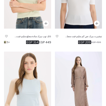
تيشيرت بيزك نص كم سليم فيت مضلع برقبة مستديرة
تانك توب بيزك سادة مضلع سليم فيت بياقة هالتر
314 EGP
449 EGP
209 EGP
+5
499 EGP