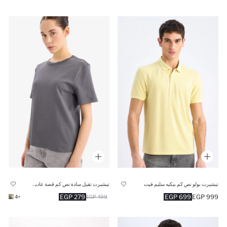
تيشيرت تقيل سادة نص كم قصة عادية بياقة مستديرة
تيشيرت بولو نص كم بيكيه سليم فيت
279 EGP
699 EGP
999 EGP
+4
499 EGP