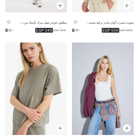
سويت شيرت أوفر سايز برقبة مستديرة
بنطلون جوجر تقيل بيزك بأستك من تحت
349 EGP
559 EGP
+6
799 EGP
+5
999 EGP