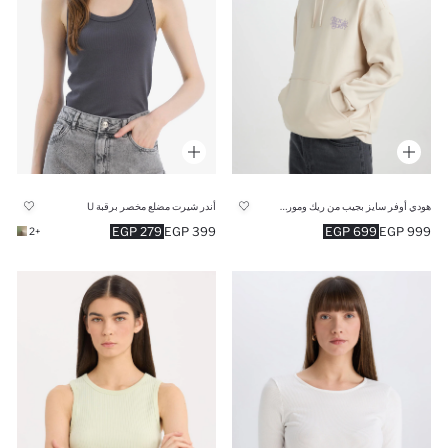
هودي أوفر سايز بجيب من ريك ومورتي
أندر شيرت مضلع مخصر برقبة U
279 EGP
399 EGP
699 EGP
999 EGP
+2