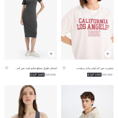
تيشيرت نص كم اوفر سايز برقبة مستديرة
فستان طويل مضلع سليم فيت نص كم بوديكون برقبة مستديرة
199 EGP
349 EGP
499 EGP
999 EGP