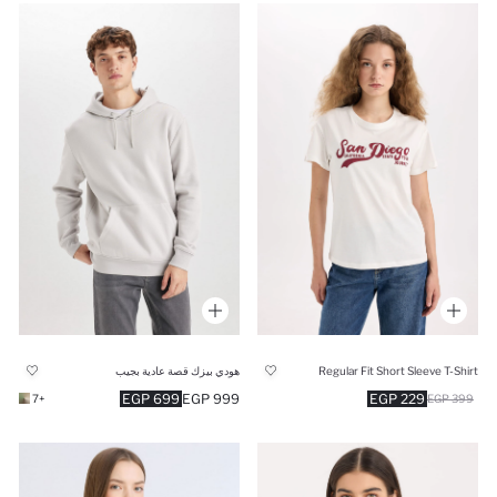
Regular Fit Short Sleeve T-Shirt
هودي بيزك قصة عادية بجيب
699 EGP
999 EGP
229 EGP
+7
399 EGP