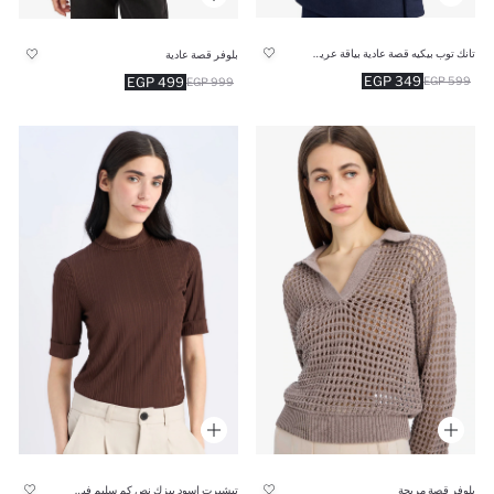
تانك توب بيكيه قصة عادية بياقة عريضة
بلوفر قصة عادية
349 EGP
499 EGP
599 EGP
999 EGP
بلوفر قصة مريحة
تيشيرت اسود بيزك نص كم سليم فيت بياقة عالية