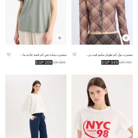
تيشيرت تول كم طويل سليم فيت برقبة مستديرة
تيشيرت سادة نص كم قصة عادية بياقة V
349 EGP
209 EGP
799 EGP
399 EGP