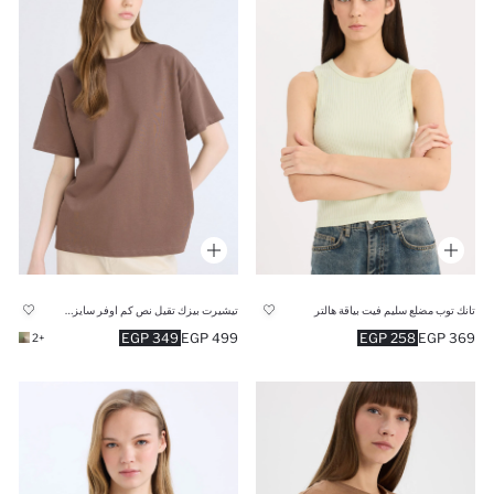
تانك توب مضلع سليم فيت بياقة هالتر
تيشيرت بيزك تقيل نص كم اوفر سايز برقبة مستديرة
349 EGP
499 EGP
258 EGP
369 EGP
+2