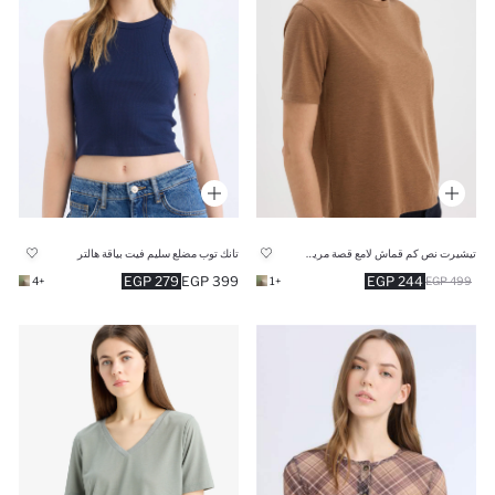
تيشيرت نص كم قماش لامع قصة مريحة برقبة مستديرة
تانك توب مضلع سليم فيت بياقة هالتر
279 EGP
399 EGP
244 EGP
+4
+1
499 EGP