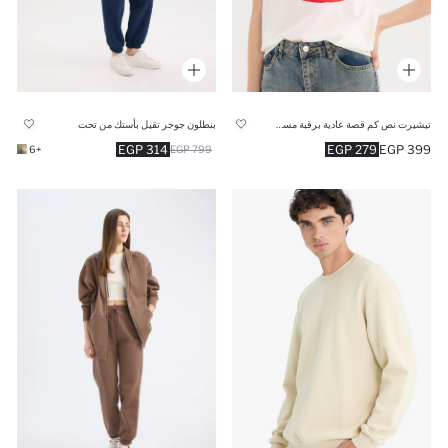
تيشيرت نص كم قصة عادية برقبة مستديرة بياقة كرو
بنطلون جوجر تقيل بأستك من تحت
314 EGP
279 EGP
399 EGP
+6
799 EGP