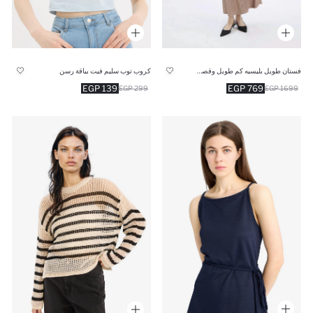
فستان طويل بليسيه كم طويل وقصة عادية
كروب توب سليم فيت بياقة رسن
139 EGP
769 EGP
299 EGP
1699 EGP