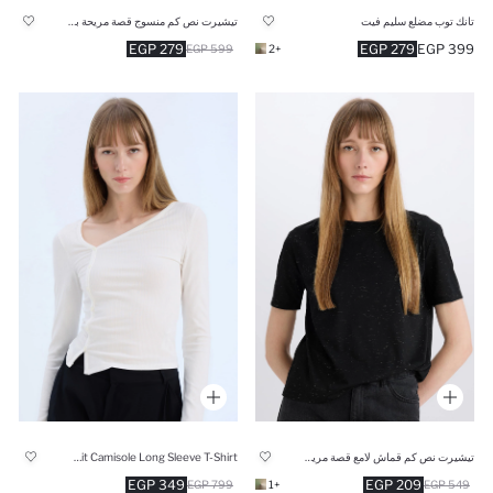
تانك توب مضلع سليم فيت
تيشيرت نص كم منسوج قصة مريحة بياقة مستديرة
279 EGP
279 EGP
399 EGP
599 EGP
+2
تيشيرت نص كم قماش لامع قصة مريحة برقبة مستديرة
Slim Fit Camisole Long Sleeve T-Shirt
349 EGP
209 EGP
799 EGP
+1
549 EGP