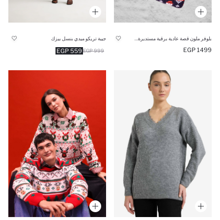
بلوفر ملون قصة عادية برقبة مستديرة بطبعة كريسماس
جيبة تريكو ميدي بنسل بيزك
1499 EGP
559 EGP
999 EGP