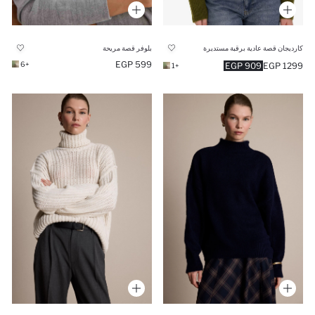
بلوفر قصة مريحة
كارديجان قصة عادية برقبة مستديرة
599 EGP
+6
909 EGP
1299 EGP
+1