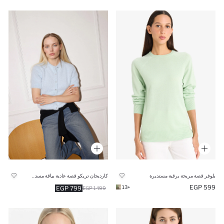
بلوفر قصة مريحة برقبة مستديرة
كارديجان تريكو قصة عادية بياقة مستديرة
599 EGP
+13
799 EGP
1499 EGP