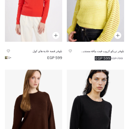
بلوفر تريكو كروب فيت بياقة مستديرة
بلوفر قصة عادية هاي كول
599 EGP
+1
599 EGP
799 EGP