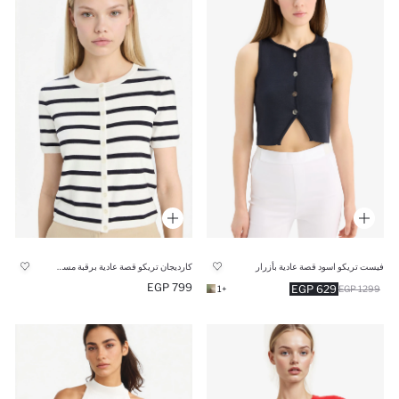
فيست تريكو اسود قصة عادية بأزرار
كارديجان تريكو قصة عادية برقبة مستديرة
799 EGP
629 EGP
+1
1299 EGP