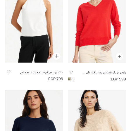
تانك توب تريكو سليم فيت بياقة هالتر
بلوفر تريكو قصة مريحة برقبة على شكل V
799 EGP
599 EGP
+6