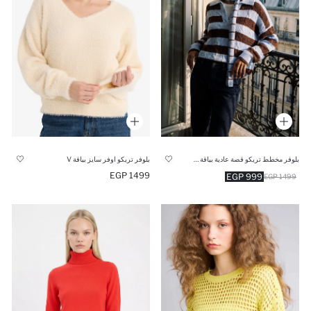
بلوفر مخطط تريكو قصة عادية بياقة بولو
بلوفر تريكو اوفر سايز بياقة V
1499 EGP
999 EGP
1499 EGP