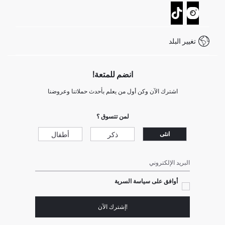
تتبع الشحنة
نموذج الاتصال
كيف يمكنك التسوق في ديفاكتو ؟
خدمة العملاء
كيف تدفع في ديفاكتو؟
WhatsApp +20 150 171 8113
شروط المنافسة
تغيير البلد
Call Center 19782
انضم للمتعة!
اشترك الآن وكن أول من يعلم بأحدث حملاتنا وعروضنا
لمن تتسوق ؟
ذكر
أطفال
انثى
البريد الإلكتروني
أوافق على سياسة السرية
!إشترك الآن