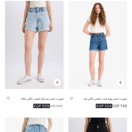
شورت جينز موم فيت بخصر عالي وحافة مطوية
شورت جينز بيبرباج بخصر عالي بحاقة مطوية
559 EGP
524 EGP
749 EGP
999 EGP