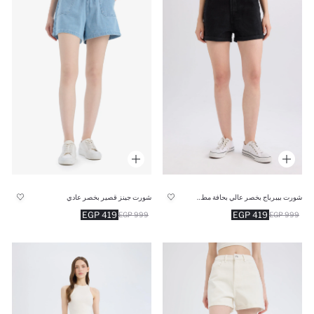
شورت بيبرباج بخصر عالي بحافة مطوية
شورت جينز قصير بخصر عادي
419 EGP
419 EGP
999 EGP
999 EGP