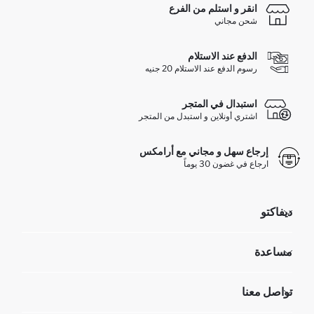
انقر و استلم من الفرع
شحن مجاني
الدفع عند الاستلام
رسوم الدفع عند الاستلام 20 جنيه
استبدال في المتجر
اشتري أونلاين و استبدل من المتجر
إرجاع سهل و مجاني مع أرامكس
ارجاع في غضون 30 يوماً
ديفاكتو
مؤسسي
مساعدة
تعرف علينا
الموارد البشرية
أسئلة تم تكرارها مؤخراً
تواصل معنا
GIFT CLUB
عمليات الارجاع و الاستبدال السهلة