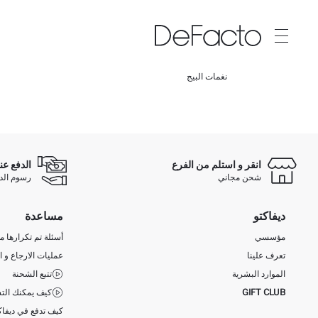
نغمات البيج
انقر و استلم من الفرع
الدفع عن
شحن مجاني
رسوم الدفع ع
ديفاكتو
مساعدة
مؤسسي
أسئلة تم تكرارها مؤ
تعرف علينا
عمليات الارجاع و ا
الموارد البشرية
تتبع الشحنة
GIFT CLUB
كيف يمكنك التس
كيف تدفع في ديفاك