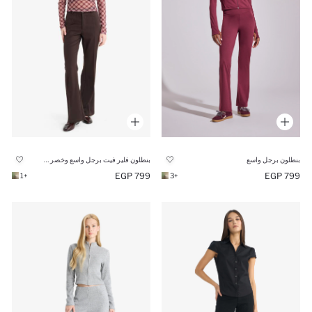
بنطلون فلير فيت برجل واسع وخصر عادي
بنطلون برجل واسع
799 EGP
799 EGP
+1
+3