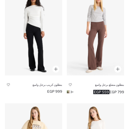
بنطلون مضلع برجل واسع
بنطلون كريب برجل واسع
999 EGP
559 EGP
799 EGP
+3