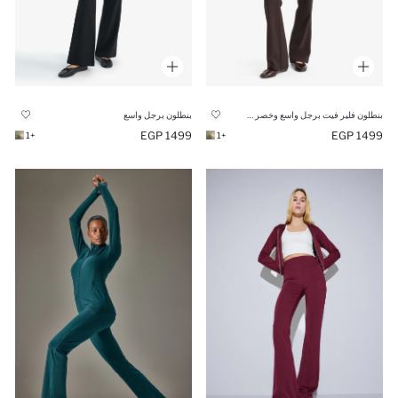
بنطلون فلير فيت برجل واسع وخصر عادي
بنطلون برجل واسع
1499 EGP
1499 EGP
+1
+1