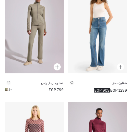
بنطلون جينز
بنطلون برجل واسع
799 EGP
+3
909 EGP
1299 EGP