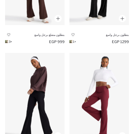
بنطلون برجل واسع
بنطلون مضلع برجل واسع
999 EGP
1299 EGP
+3
+1