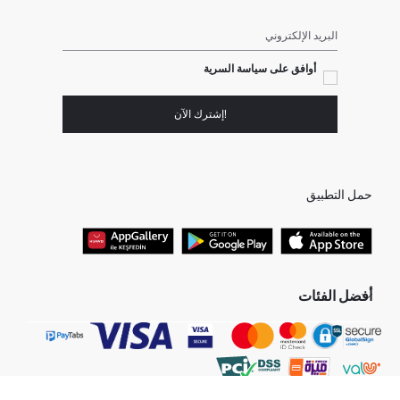
البريد الإلكتروني
أوافق على سياسة السرية
!إشترك الآن
حمل التطبيق
أفضل الفئات
جميع متاجرنا
برفانات حريمى
هدايا عيد الحب
جينز رجالي
البلوفر النسائية
تونيكات نسائي
بلوفر رجالي
فساتين نساء
قمصان نساء
بنطلون حريمى