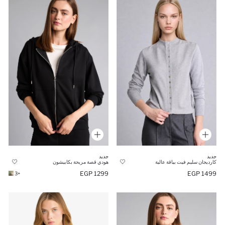
جديد
جديد
كارديجان سليم فيت بياقة عالية
هودي قصة مريحة بكابيشون
1499 EGP
1299 EGP
+3