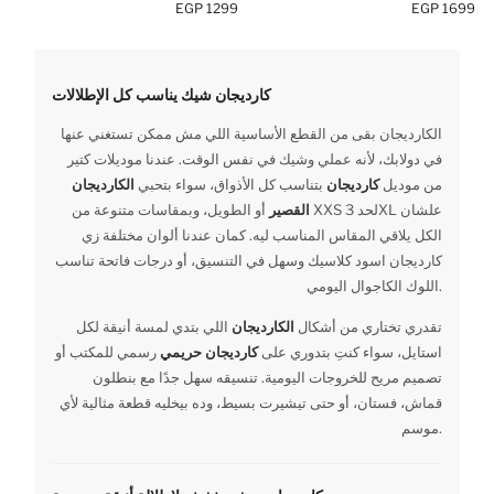
1299 EGP
1699 EGP
كارديجان شيك يناسب كل الإطلالات
الكارديجان بقى من القطع الأساسية اللي مش ممكن تستغني عنها
في دولابك، لأنه عملي وشيك في نفس الوقت. عندنا موديلات كتير
من موديل
كارديجان
بتناسب كل الأذواق، سواء بتحبي
الكارديجان
القصير
أو الطويل، وبمقاسات متنوعة من XXS لحد 3XL علشان
الكل يلاقي المقاس المناسب ليه. كمان عندنا ألوان مختلفة زي
كارديجان اسود كلاسيك وسهل في التنسيق، أو درجات فاتحة تناسب
اللوك الكاجوال اليومي.
تقدري تختاري من أشكال
الكارديجان
اللي بتدي لمسة أنيقة لكل
استايل، سواء كنتِ بتدوري على
كارديجان حريمي
رسمي للمكتب أو
تصميم مريح للخروجات اليومية. تنسيقه سهل جدًا مع بنطلون
قماش، فستان، أو حتى تيشيرت بسيط، وده بيخليه قطعة مثالية لأي
موسم.