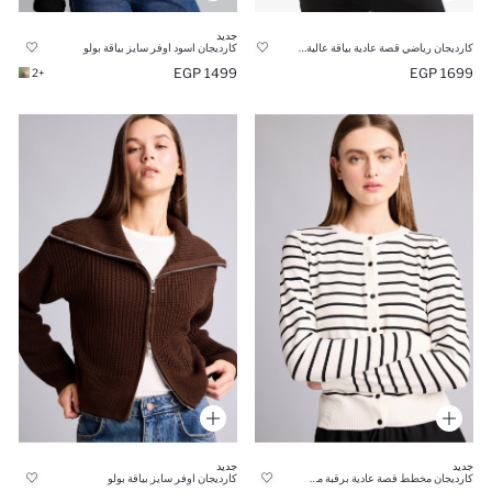
جديد
كارديجان رياضي قصة عادية بياقة عالية وبطانة ناعمة من DeFactoFit
كارديجان اسود اوفر سايز بياقة بولو
1499 EGP
1699 EGP
+2
جديد
جديد
كارديجان مخطط قصة عادية برقبة مستديرة
كارديجان اوفر سايز بياقة بولو