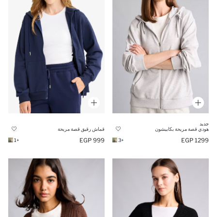
جديد
هودي قصة مريحة بكابيشون
قماش رقيق قصة مريحة
1299 EGP
999 EGP
+3
+1