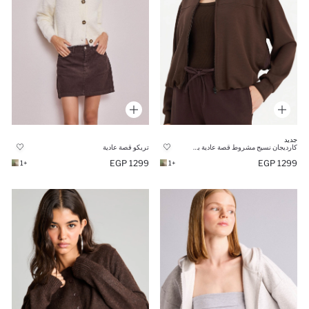
جديد
كارديجان نسيج مشروط قصة عادية بكابيشون
تريكو قصة عادية
1299 EGP
1299 EGP
+1
+1