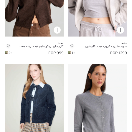
جديد
جديد
سويت شيرت كروب فيت بكابيشون
كارديجان تريكو سليم فيت برقبة مستديرة
999 EGP
1299 EGP
+2
+1