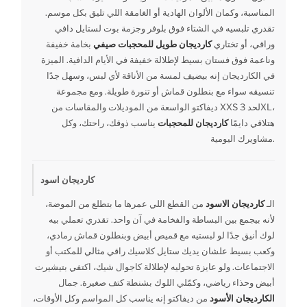
المناسبة، وكمان الألوان الهادية أو الغامقة اللي تليق بكل موسم.
تقدري تلبسيه في الشتاء فوق بلوفر وجزمة بوت لستايل دافي
وراقي، أو تختاري
كارديجان طويل للمحجبات صيفي
بخامة خفيفة
وناعمة فوق فستان بسيط لإطلالة خفيفة في الأيام الدافية. الميزة
في الكارديجان إنه بيضيف لمسة من الأناقة لأي لبس، وسهل جدًا
تنسيقه سواء مع بنطلون قماش أو تنورة طويلة. ومع مجموعة
ديفاكتو الواسعة من الموديلات والمقاسات من XXS لحد 3XL،
هتلاقي دايمًا
كارديجان للمحجبات
يناسب ذوقك، راحتك، وكل
مشاويرك اليومية.
كارديجان اسود
الـ
كارديجان الاسود
من القطع اللي عمرها ما بتطلع من الموضة،
لأنه بيجمع بين البساطة والفخامة في آن واحد. تقدري تعملي بيه
لوك أنيق جدًا لو لبستيه مع قميص أبيض وبنطلون قماش رمادي،
وكعب بسيط علشان يديك ستايل كلاسيك راقي مثالي للمكتب أو
الاجتماعات. ولو عايزة تحوليه لإطلالة كاجوال شيك، اكتفي بتيشيرت
أبيض وحذاء رياضي، وكمّلي اللوك بشنطة كتف صغيرة. جمال
الكارديجان الأسود
من ديفاكتو إنه يناسب كل المواسم وكل الأوقات،