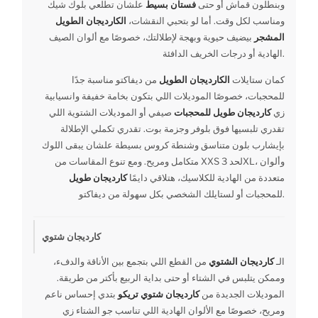
وبنطلون قماش أو حتى
فستان بسيط
علشان تطلعي بلوك شيك
ومناسب لكل وقت. أما لو بتحبي النقشات،
الكارديجان الطويل
المشجر
بيضيف حيوية وبهجة لإطلالتك، خصوصًا مع ألوان الصيف
الهادية أو درجات الخريف الدافئة.
كمان ستايلات
الكارديجان الطويل
من ديفاكتو مناسبة جدًا
للمحجبات، خصوصًا الموديلات اللي بتكون بخامة خفيفة وانسيابية
زي
كارديجان طويل للمحجبات
صيفي أو الموديلات الشتوية اللي
تقدري تلبسيها فوق بلوفر وجزمة بوت. تقدري تكملي الإطلالة
بإيشارب بلون متناسق وشنطة كروس بسيطة علشان يبقى اللوك
متكامل ومريح. ومع تنوع المقاسات من XXS لحد 3XL، وألوان
متعددة من الهادية للكلاسيك، هتلاقي دايمًا
كارديجان طويل
للمحجبات أو لستايلك الشخصي بكل سهولة من ديفاكتو.
كارديجان شتوي
الـ
كارديجان الشتوي
من القطع اللي بتجمع بين الأناقة والدفء،
وممكن يتلبس في الشتاء أو حتى بداية الربيع بأكتر من طريقة.
الموديلات الجديدة من
كارديجان شتوي تريكو
بتدي إحساس ناعم
ومريح، خصوصًا مع الألوان الهادية اللي تناسب جو الشتاء زي