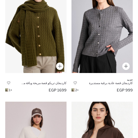
جديد
كارديجان قصة عادية برقبة مستديرة
كارديجان تريكو قصة مريحة وياقة مستديرة
1699 EGP
999 EGP
+1
+2