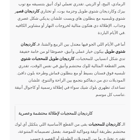
الرمادي، البيج، أو الزيتي. تقدري تعملي لوك أنيق بتنسيقه مع توب
بيزك وكارديجان شتوي طويل وجزمة بوت، أو تختاري
كارديجان قصي
ر
شتوي وتلبسيه مع بنطلون هاي ويست علشان يديكي شكل عصري
وجذاب. الإطلالة دي هتكون مثالية لخروجات النهار أو مشاوير الكافيه
في الأيام الباردة.
أما في الأيام اللي الجو فيها معتدل بين الربيع والشتا، فـ
كارديجان
شتوي طويل
بيكون خيار عملي وأنيق، خصوصًا لو من خامة خفيفة
تدي شكل انسيابي. للمحجبات،
كارديجان طويل للمحجبات شتوي
يعتبر القطعة المثالية للوك محتشم وأنيق في نفس الوقت، تقدري
تلبسيه فوق فستان بسيط أو مع بنطلون قماش وطرحة بلون دافئ.
الموديلات دي من ديفاكتو بتجمع بين الراحة والتنوع، علشان
تساعدك تظهري بلوك شيك سواء في إطلالة رسمية أو كاجوال أنيقة
تناسب كل موسم.
كارديجان للمحجبات لإطلالة محتشمة وعصرية
الـ
كارديجان للمحجبات
بقى من القطع الأساسية اللي بتكمّل أي لوك
محتشم بطريقة أنيقة ومواكبة للموضة. بفضل تصميماته المتنوعة،
تقدري تختاري ما بين الموديلات الطويلة أو القصيرة حسب