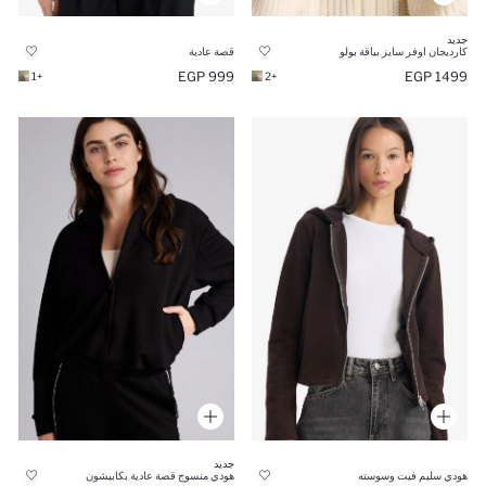
جديد
كارديجان اوفر سايز بياقة بولو
قصة عادية
999 EGP
1499 EGP
+1
+2
جديد
هودي سليم فيت وسوسته
هودي منسوج قصة عادية بكابيشون