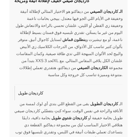
كارديجان صيفي خفيف لإطلالة أنيقة ومريحة
الـ كارديجان الصيفي
من ديفاكتو هو الاختيار المثالي لإطلالة أنيقة
وخفيفة في الأيام اللي الجو فيها معتدل. بييجي بخامات ناعمة
وخفيفة زي القطن أو اللينن، علشان تحسي بالراحة والانتعاش طول
اليوم من غير ما يسخّن. تقدري تلبسيه فوق فستان بسيط لإطلالة
ناعمة، أو مع تيشيرت و
بنطلون قماش
لستايل كاجوال أنيق. متوفر
بألوان كتير تناسب كل الأذواق، من الدرجات الكلاسيك زي الأبيض
والبيج لحد الألوان المبهجة اللي تدي طاقة صيفية. وكمان المقاسات
بتبدأ من XXS لحد 3XL علشان الكل يلاقي المقاس المثالي. مع
مجموعة
الكارديجان الصيفي
من ديفاكتو، هتقدري تعملي إطلالات
متنوعة ومميزة تناسب كل خروجة وكل مناسبة.
كارديجان طويل
الـ
كارديجان الطويل
بقى من القطع اللي بتدي أي لوك لمسة من
الأناقة والراحة في نفس الوقت. سواء كنتِ بتفضّلي كارديجان صيفي
طويل بخامة خفيفة أو
كارديجان شتوي طويل
بخامة دافية، دايمًا
هتلاقي الاختيار المناسب ليكِ من مجموعة ديفاكتو. القطعة دي
بتساعدك تعملي طبقات أنيقة في اللبس، وتقدري تلبسيها فوق توب