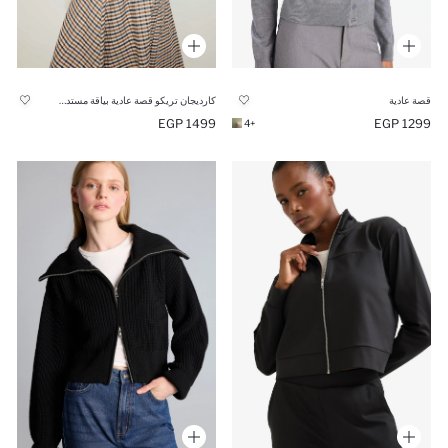
قصة عادية
كارديجان تريكو قصة عادية بياقة مستديرة ورباط من الأمام
1499 EGP
1299 EGP
+4