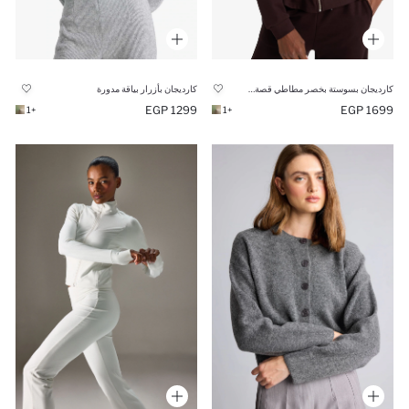
كارديجان بسوستة بخصر مطاطي قصة عادية بياقة عالية وبطانة ناعمة
كارديجان بأزرار بياقة مدورة
1299 EGP
1699 EGP
+1
+1