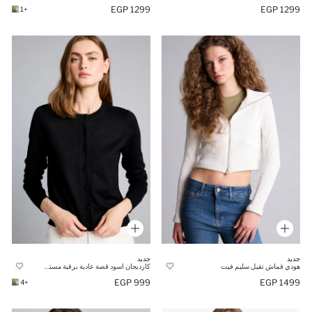
1299 EGP
1299 EGP
+1
جديد
جديد
هودي قماش تقيل سليم فيت
كارديجان اسود قصة عادية برقبة مستديرة
999 EGP
1499 EGP
+4