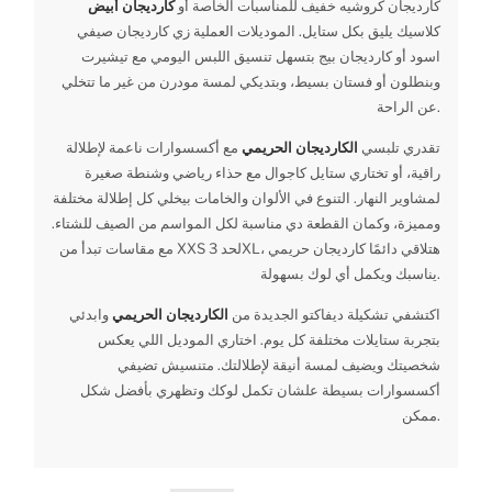
كارديجان كروشيه خفيف للمناسبات الخاصة أو
كارديجان أبيض
كلاسيك يليق بكل ستايل. الموديلات العملية زي كارديجان صيفي
اسود أو كارديجان بيج بتسهل تنسيق اللبس اليومي مع تيشيرت
وبنطلون أو فستان بسيط، وبتديكي لمسة مودرن من غير ما تتخلي
عن الراحة.
تقدري تلبسي
الكارديجان الحريمي
مع أكسسوارات ناعمة لإطلالة
راقية، أو تختاري ستايل كاجوال مع حذاء رياضي وشنطة صغيرة
لمشاوير النهار. التنوع في الألوان والخامات بيخلي كل إطلالة مختلفة
ومميزة، وكمان القطعة دي مناسبة لكل المواسم من الصيف للشتاء.
مع مقاسات تبدأ من XXS لحد 3XL، هتلاقي دائمًا كارديجان حريمي
يناسبك ويكمل أي لوك بسهولة.
اكتشفي تشكيلة ديفاكتو الجديدة من
الكارديجان الحريمي
وابدئي
بتجربة ستايلات مختلفة كل يوم. اختاري الموديل اللي يعكس
شخصيتك ويضيف لمسة أنيقة لإطلالتك. متنسيش تضيفي
أكسسوارات بسيطة علشان تكمل لوكك وتظهري بأفضل شكل
ممكن.