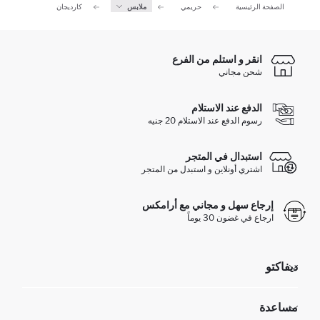
الصفحة الرئيسية
حريمي
ملابس
كارديجان
انقر و استلم من الفرع
شحن مجاني
الدفع عند الاستلام
رسوم الدفع عند الاستلام 20 جنيه
استبدال في المتجر
اشتري أونلاين و استبدل من المتجر
إرجاع سهل و مجاني مع أرامكس
ارجاع في غضون 30 يوماً
ديفاكتو
مؤسسي
مساعدة
تعرف علينا