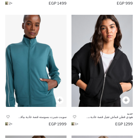
1499 EGP
999 EGP
+2
جديد
هودي قطن قماش تقيل قصة عادية بكابيشون
سويت شيرت بسوسته قصة عادية بياقة عالية بجيب
1999 EGP
1299 EGP
+2
+1