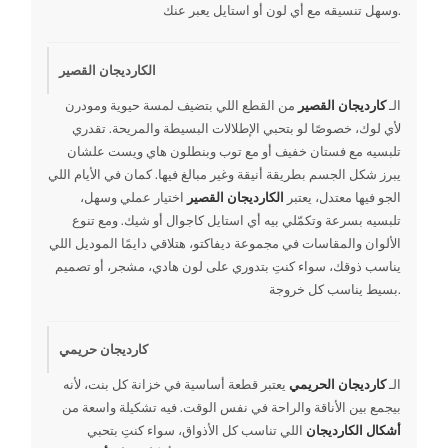
وسهل تنسيقه مع أي لون أو استايل يعبر عنك.
الكارديجان القصير
الـ
كارديجان القصير
من القطع اللي بتضيف لمسة حيوية ومودرن
لأي لوك، خصوصًا لو بتحبي الإطلالات البسيطة والمريحة. تقدري
تلبسيه مع فستان خفيف أو مع توب وبنطلون هاي ويست علشان
يبرز شكل الجسم بطريقة أنيقة وغير مبالغ فيها. كمان في الأيام اللي
الجو فيها معتدل، يعتبر
الكارديجان القصير
اختيار عملي وسهل،
تلبسيه بسرعة وتكمّلي بيه أي استايل كاجوال أو شيك. ومع تنوع
الألوان والمقاسات في مجموعة ديفاكتو، هتلاقي دايمًا الموديل اللي
يناسب ذوقك، سواء كنتِ بتدوري على لون هادي، مشجر، أو تصميم
بسيط يناسب كل خروجة.
كارديجان حريمي
الـ
كارديجان الحريمي
يعتبر قطعة أساسية في خزانة كل بنت، لأنه
بيجمع بين الأناقة والراحة في نفس الوقت. فيه تشكيلة واسعة من
أشكال الكارديجان
اللي تناسب كل الأذواق، سواء كنتِ بتحبي