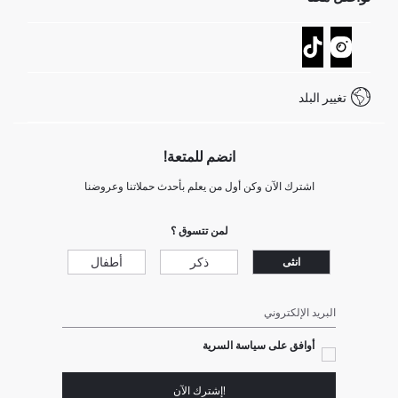
عمليات الارجاع و الاستبدال السهلة
تتبع الشحنة
نموذج الاتصال
كيف يمكنك التسوق في ديفاكتو ؟
خدمة العملاء
كيف تدفع في ديفاكتو؟
WhatsApp +20 150 171 8113
شروط المنافسة
تغيير البلد
Call Center 19782
انضم للمتعة!
اشترك الآن وكن أول من يعلم بأحدث حملاتنا وعروضنا
لمن تتسوق ؟
ذكر
أطفال
انثى
البريد الإلكتروني
أوافق على سياسة السرية
!إشترك الآن