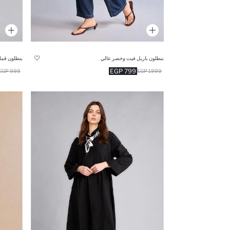
بنطلون باريل فيت وخصر عالي
بنطلون قم
799 EGP
999 EGP
1999 EGP