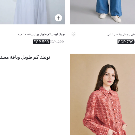
اش ايوسل وخصر عالي
تونيك ابيض كم طويل بوبلين قصة عادية
599 EGP
799 EGP
1299 EGP