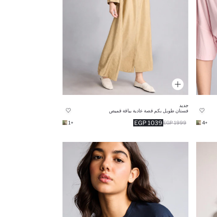
جديد
فستان طويل بكم قصة عادية بياقة قميص
1039 EGP
+1
1999 EGP
+4