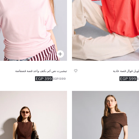
ويل فوال قصة عادية
تيشيرت نص كم بكتف واحد قصة فضفاضة
399 EGP
599 EGP
599 EGP