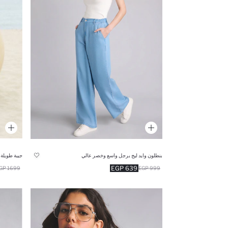
بنطلون وايد ليج برجل واسع وخصر عالي
جيبة طويلة ازرق
639 EGP
1699 EGP
999 EGP