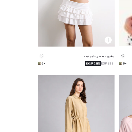
تيشيرت مخصر سليم فيت
199 EGP
+6
399 EGP
+6