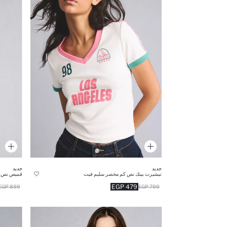
جديد
جديد
تيشيرت بينك نص كم مخصر سليم فيت
قميص نص كم
479 EGP
899 EGP
799 EGP