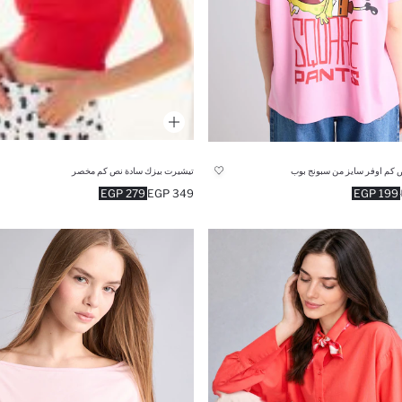
كم اوفر سايز من سبونج بوب
تيشيرت بيزك سادة نص كم مخصر
279 EGP
349 EGP
199 EGP