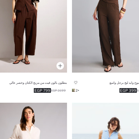
وج وايد ليج برجل واسع
بنطلون بالون فيت من مزيج الكتان وخصر عالي
799 EGP
399 EGP
1699 EGP
+2