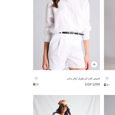
قميص كتان كم طويل اوفر سايز
1299 EGP
+2
+1