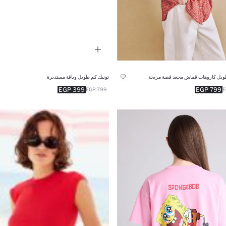
ويل كاروهات قماش مجعد قصة مريحة
تونيك كم طويل وياقة مستديرة
399 EGP
799 EGP
799 EGP