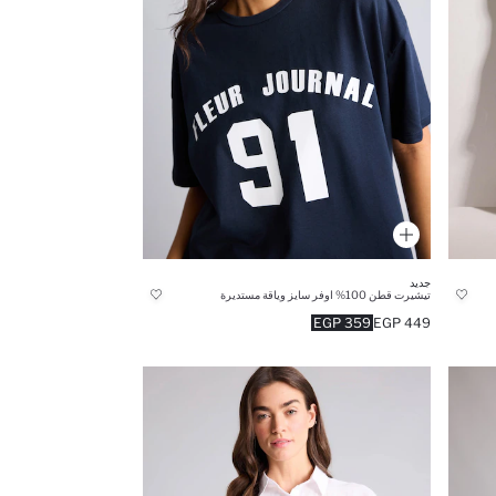
جديد
تيشيرت قطن 100% اوفر سايز وياقة مستديرة
359 EGP
449 EGP