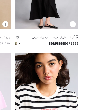
جديد
فستان اسود طويل بكم قصة عادية وياقة قميص
تونيك كم ط
1399 EGP
1999 EGP
1299 EGP
+1