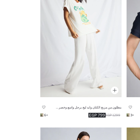
بنطلون من مزيج الكتان وايد ليج برجل واسع وخصر عالي
799 EGP
+6
1299 EGP
+3