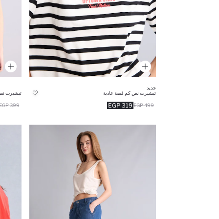
جديد
تيشيرت نص كم قصة عادية
تيشيرت نص 
319 EGP
399 EGP
499 EGP