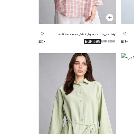
تونيك كاروهات كم طويل قماش مجعد قصة عادية
599 EGP
+1
1299 EGP
+1