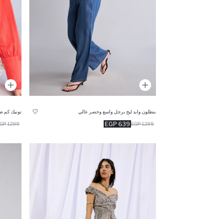
بنطلون وايد ليج برجل واسع وخصر عالي
تونيك كم ط
639 EGP
1299 EGP
1299 EGP