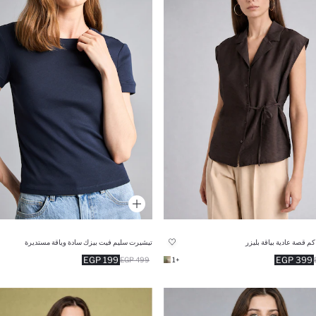
 قصة عادية بياقة بليزر
تيشيرت سليم فيت بيزك سادة وياقة مستديرة
199 EGP
399 EGP
499 EGP
+1