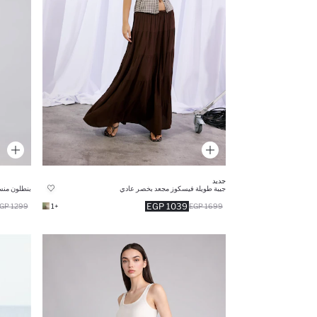
جديد
جيبة طويلة فيسكوز مجعد بخصر عادي
بنطلون منس
1039 EGP
1299 EGP
+1
1699 EGP