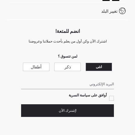
كيف تدفع في ديفاكتو؟
WhatsApp +20 150 171 8113
شروط المنافسة
تغيير البلد
Call Center 19782
انضم للمتعة!
اشترك الآن وكن أول من يعلم بأحدث حملاتنا وعروضنا
لمن تتسوق ؟
ذكر
أطفال
انثى
البريد الإلكتروني
أوافق على سياسة السرية
!إشترك الآن