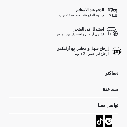
الدفع عند الاستلام
رسوم الدفع عند الاستلام 20 جنيه
استبدال في المتجر
اشتري أونلاين و استبدل من المتجر
إرجاع سهل و مجاني مع أرامكس
ارجاع في غضون 30 يوماً
ديفاكتو
مؤسسي
مساعدة
تعرف علينا
الموارد البشرية
أسئلة تم تكرارها مؤخراً
تواصل معنا
GIFT CLUB
عمليات الارجاع و الاستبدال السهلة
تتبع الشحنة
نموذج الاتصال
كيف يمكنك التسوق في ديفاكتو ؟
خدمة العملاء