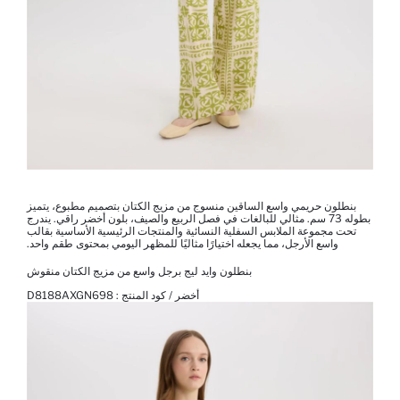
بنطلون حريمي واسع الساقين منسوج من مزيج الكتان بتصميم مطبوع، يتميز
بطوله 73 سم. مثالي للبالغات في فصل الربيع والصيف، بلون أخضر راقي. يندرج
تحت مجموعة الملابس السفلية النسائية والمنتجات الرئيسية الأساسية بقالب
واسع الأرجل، مما يجعله اختيارًا مثاليًا للمظهر اليومي بمحتوى طقم واحد.
بنطلون وايد ليج برجل واسع من مزيج الكتان منقوش
أخضر / كود المنتج :
D8188AXGN698