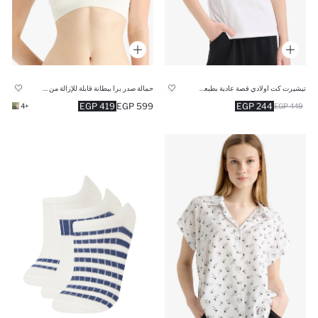
تيشيرت كت اولادي قصة عادية بطبعة كرة سلة
حمالة صدر برا ببطانة قابلة للإزالة من Fall in Love
419 EGP
599 EGP
244 EGP
+4
449 EGP