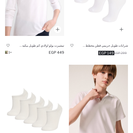
شرابات طويل حريمي قطن مخطط - 3 قطع
تيشيرت بولو اولادي كم طويل بيكيه قصة عادية
449 EGP
+1
149 EGP
299 EGP