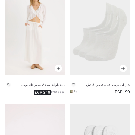
شرابات حريمي قطن قصير - 3 قطع
جيبة طويلة بقصة A بخصر عادي وجيب
199 EGP
+3
349 EGP
999 EGP