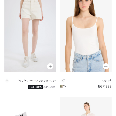
تانك توب
شورت جينز موم فيت بخصر عالي بحافة مطوية
399 EGP
+2
489 EGP
1299 EGP