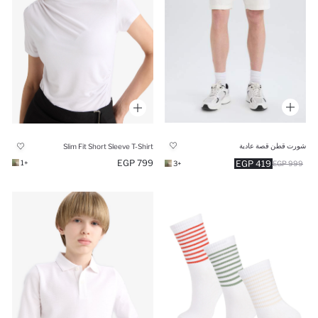
شورت قطن قصة عادية
Slim Fit Short Sleeve T-Shirt
799 EGP
+1
419 EGP
+3
999 EGP