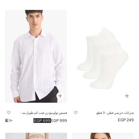
شرابات حريمي قطن - 3 قطع
قميص بولو مودرن فيت كم طويل منسوج
249 EGP
699 EGP
999 EGP
+3