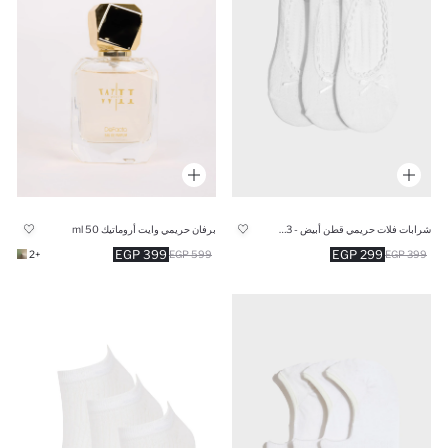
شرابات فلات حريمي قطن أبيض - 3 قطع
برفان حريمي وايت أروماتيك 50 ml
399 EGP
299 EGP
+2
599 EGP
399 EGP