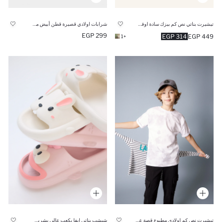
تيشيرت بناتي نص كم بيزك سادة اوفر سايز
شرابات اولادي قصيرة قطن أبيض مطبوع - 5 قطع
299 EGP
314 EGP
449 EGP
+1
تيشيرت نص كم اولادي مطبوع قصة عادية برقبة مستديرة
شبشب بناتي إيفا بكعب عالي بشريط مفرد أبيض