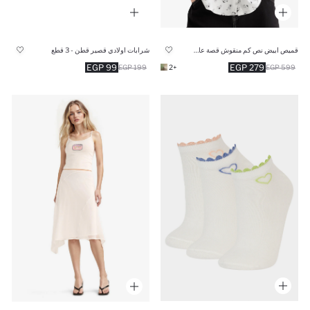
قميص ابيض نص كم منقوش قصة عادية
شرابات اولادي قصير قطن - 3 قطع
99 EGP
279 EGP
199 EGP
+2
599 EGP