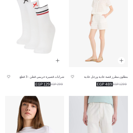
بنطلون مطرز قصة عادية ورجل عادية
شرابات قصيرة حريمي قطن - 3 قطع
129 EGP
489 EGP
299 EGP
1299 EGP