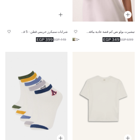
تيشيرت بولو نص كم قصة عادية بياقة عالية أبيض
شرابات سنيكرز حريمي قطن - 5 قطع
399 EGP
349 EGP
449 EGP
+1
699 EGP