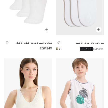
شرابات رجالي بيزك - 3 قطع
شرابات قصيرة حريمي قطن - 3 قطع
249 EGP
199 EGP
+3
249 EGP