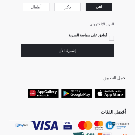
ذكر
أطفال
انثى
البريد الإلكتروني
أوافق على سياسة السرية
!إشترك الآن
حمل التطبيق
أفضل الفئات
جميع متاجرنا
برفانات حريمى
هدايا عيد الحب
جينز رجالي
البلوفر النسائية
تونيكات نسائي