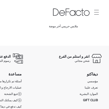
ملابس حريمي آخر موضة
انقر و استلم من الفرع
الدفع عن
شحن مجاني
رسوم الدفع ع
ديفاكتو
مساعدة
مؤسسي
أسئلة تم تكرارها مؤ
تعرف علينا
عمليات الارجاع و ا
الموارد البشرية
تتبع الشحنة
GIFT CLUB
كيف يمكنك التس
كيف تدفع في ديفاك