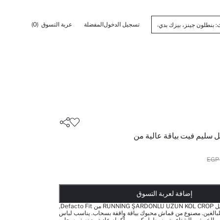
تسجيل الدخول
المفضلة
عربة التسوق
(0)
 سليم فيت بياقة عالية من
أضيف إلى قائمة تذكير
تم اضافة المنتج لعربة التسوق
يتم اضافة المنتج لعربة التسوق
ذت الكمية ... إخبارعندما يكون في المخزن
إضافة لعربة التسوق
تيشيرت كم طويل RUNNİNG ŞARDONLU UZUN KOL CROP من Defacto Fit,
بالغين. مصنوع من قماش محبوك بياقة واقفة بسحاب. يناسب لباس
 الخريف والشتاء. يتميز بطول كروب وأكمام عادية مع نصف سحاب