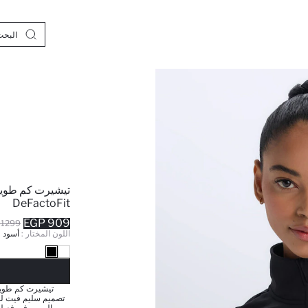
تيشيرت كم طويل
DeFactoFit
909 EGP
1299 EGP
اللون المختار :
أسود
نف
تصميم سليم فيت لل
اليومي في فصلي