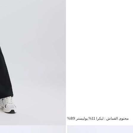
محتوى القماش : ليكرا 11%,بوليستر 89%