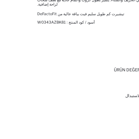
لراحة إضافية.
تيشيرت كم طويل سليم فيت بياقة عالية من DeFactoFit
أسود / كود المنتج :
W0343AZBK81
ÜRÜN DEĞE
لاستبدال