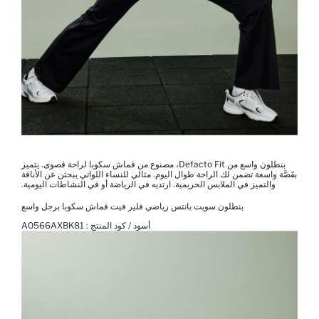
بنطلون واسع من Defacto Fit، مصنوع من قماش سكوبا لراحة قصوى. يتميز
بقَصَّة واسعة تضمن لك الراحة طوال اليوم. مثالي للنساء اللواتي يبحثن عن الأناقة
والتميز في الملابس الحريمية. ارتديه في الرياضة أو في النشاطات اليومية.
بنطلون سويت بانتس رياضي فلير فيت قماش سكوبا برجل واسع
أسود / كود المنتج :
A0566AXBK81