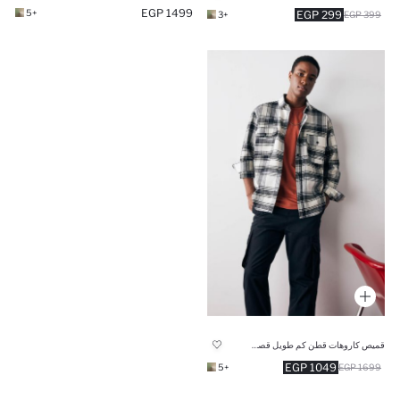
1499 EGP
+5
299 EGP
+3
399 EGP
قميص كاروهات قطن كم طويل قصة مريحة
1049 EGP
+5
1699 EGP