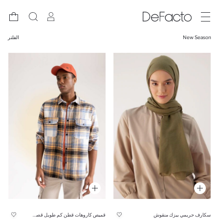
New Season
الفلتر
سكارف حريمي بيزك منقوش
قميص كاروهات قطن كم طويل قصة مريحة