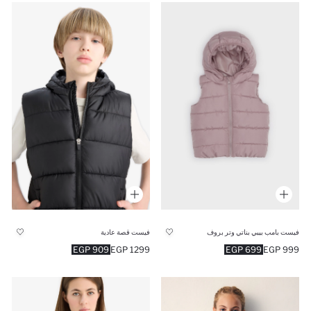
فيست بامب بيبي بناتي وتر بروف
فيست قصة عادية
909 EGP
1299 EGP
699 EGP
999 EGP