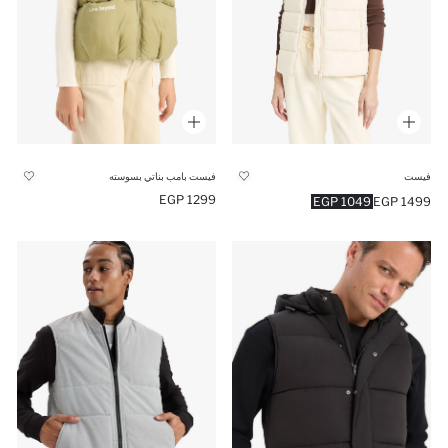
فيست
فيست بامب بناتي بسوسته
1299 EGP
1049 EGP
1499 EGP