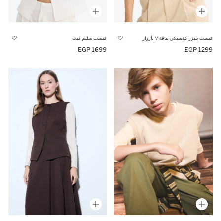
فيست بليزر كلاسيكي بياقة V بأزرار
فيست سليم فيت
1699 EGP
1299 EGP