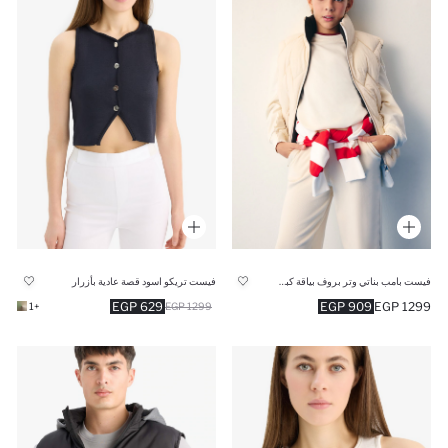
فيست تريكو اسود قصة عادية بأزرار
فيست بامب بناتي وتر بروف بياقة كبيرة
629 EGP
909 EGP
1299 EGP
+1
1299 EGP