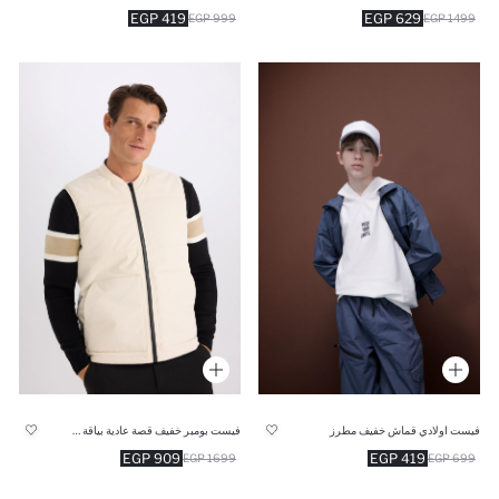
419 EGP
629 EGP
999 EGP
1499 EGP
فيست اولادي قماش خفيف مطرز
فيست بومبر خفيف قصة عادية بياقة كوليج
909 EGP
419 EGP
1699 EGP
699 EGP