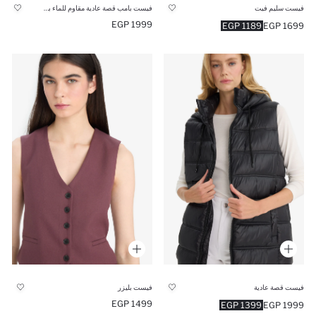
فيست سليم فيت
فيست بامب قصة عادية مقاوم للماء بكابيشون من DeFactoFit
1999 EGP
1189 EGP
1699 EGP
فيست قصة عادية
فيست بليزر
1499 EGP
1399 EGP
1999 EGP