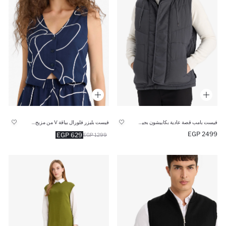
فيست بامب قصة عادية بكابيشون بجيب من الداخل
فيست بليزر فلورال بياقة V من مزيج الكتان
2499 EGP
629 EGP
1299 EGP