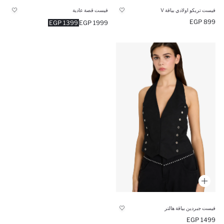
فيست تريكو اولادي بياقة V
فيست قصة عادية
899 EGP
1399 EGP
1999 EGP
فيست جبردين بياقة هالتر
1499 EGP