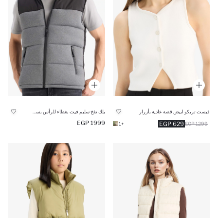
فيست تريكو ابيض قصة عادية بأزرار
يلك نفخ سليم فيت بغطاء للرأس بسحاب
1999 EGP
629 EGP
+1
1299 EGP