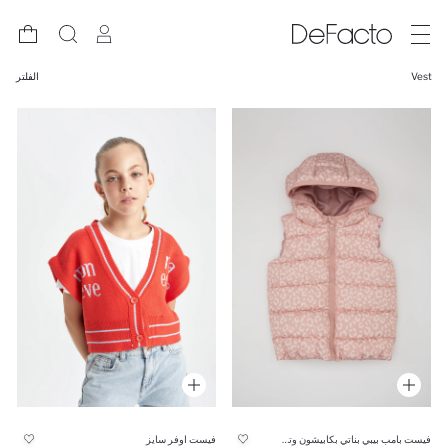
Vest
الفلتر
فيست بامب بيبي بناتي بكابيشون وتر بروف
فيست اوفر سايز