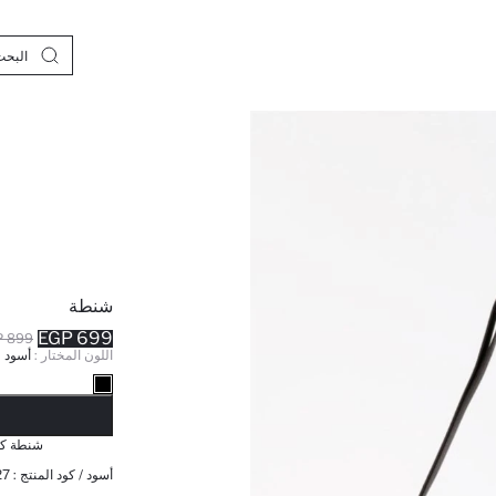
شنطة
699 EGP
899 EGP
اللون المختار :
أسود
نف
شنطة كت
أسود / كود المنتج :
27