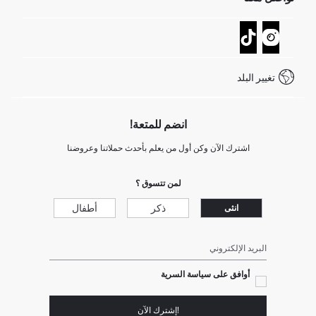
عمليات الارجاع و الاستبدال السهلة
تتبع الشحنة
نموذج الاتصال
كيف يمكنك التسوق في ديفاكتو ؟
خدمة العملاء
كيف تدفع في ديفاكتو؟
WhatsApp +20 150 171 8113
شروط المنافسة
تغيير البلد
Call Center 19782
انضم للمتعة!
اشترك الآن وكن أول من يعلم بأحدث حملاتنا وعروضنا
لمن تتسوق ؟
ذكر
أطفال
انثى
البريد الإلكتروني
أوافق على سياسة السرية
!إشترك الآن