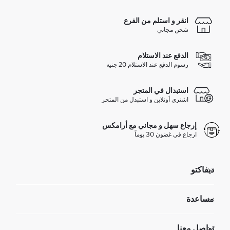
انقر و استلم من الفرع
شحن مجاني
الدفع عند الاستلام
رسوم الدفع عند الاستلام 20 جنيه
استبدال في المتجر
اشتري أونلاين و استبدل من المتجر
إرجاع سهل و مجاني مع أرامكس
ارجاع في غضون 30 يوماً
ديفاكتو
مؤسسي
مساعدة
تعرف علينا
الموارد البشرية
أسئلة تم تكرارها مؤخراً
تواصل معنا
GIFT CLUB