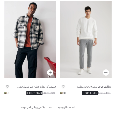
بنطلون جوجر ستريج بحافة مطوية
قميص كاروهات قطن كم طويل قصة مريحة
1049 EGP
1049 EGP
+5
1699 EGP
+3
2499 EGP
الصفحة الرئيسية
ملابس رجالي آخر موضة