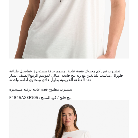
تيشيرت نص كم محبوك بقصة عادية، مصمم بياقة مستديرة وتفاصيل طباعة
فلورال. مناسب للبالغين مع رنة بيج فاتحة، مثالي لموسم الربيع/الصيف. تمتاز
هذه القطعة الحريمية بطول عادي ومحتوى أطقم واحدة.
تيشيرت مطبوع قصة عادية برقبة مستديرة
بيج فاتح / كود المنتج :
F4845AXER105