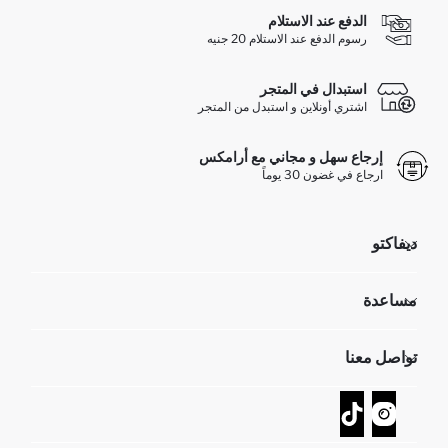
الدفع عند الاستلام
رسوم الدفع عند الاستلام 20 جنيه
استبدال في المتجر
اشتري أونلاين و استبدل من المتجر
إرجاع سهل و مجاني مع أرامكس
ارجاع في غضون 30 يوماً
ديفاكتو
مؤسسي
مساعدة
تعرف علينا
الموارد البشرية
أسئلة تم تكرارها مؤخراً
تواصل معنا
GIFT CLUB
عمليات الارجاع و الاستبدال السهلة
تتبع الشحنة
نموذج الاتصال
كيف يمكنك التسوق في ديفاكتو ؟
خدمة العملاء
كيف تدفع في ديفاكتو؟
WhatsApp +20 150 171 8113