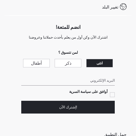
شروط المنافسة
تغيير البلد
Call Center 19782
انضم للمتعة!
اشترك الآن وكن أول من يعلم بأحدث حملاتنا وعروضنا
لمن تتسوق ؟
ذكر
أطفال
انثى
البريد الإلكتروني
أوافق على سياسة السرية
!إشترك الآن
حمل التطبيق