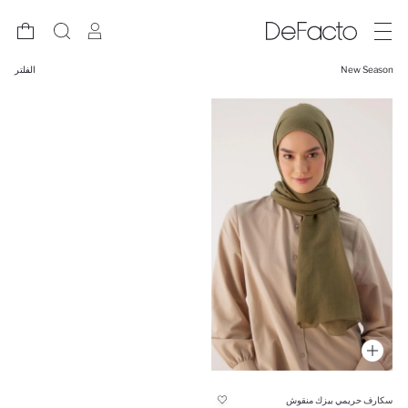
New Season
الفلتر
سكارف حريمي بيزك منقوش