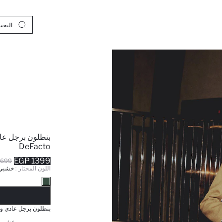
DeFacto
1399 EGP
699 EGP
اللون المختار :
خشبي
نف
بنطلون برجل عادي وخصر عالي 
خشبي /