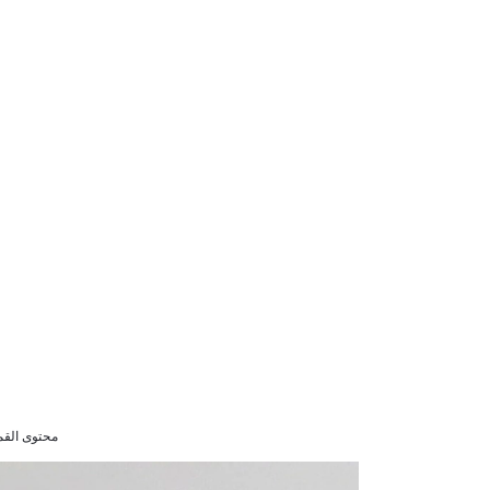
محتوى القماش : ليكرا 3