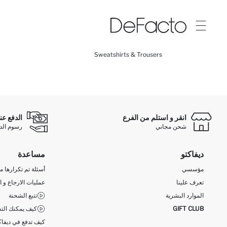
Sweatshirts & Trousers
انقر و استلم من الفرع
الدفع عن
شحن مجاني
رسوم الدفع ع
ديفاكتو
مساعدة
مؤسسي
أسئلة تم تكرارها مؤ
تعرف علينا
عمليات الارجاع و ا
الموارد البشرية
تتبع الشحنة
GIFT CLUB
كيف يمكنك التس
كيف تدفع في ديفاك