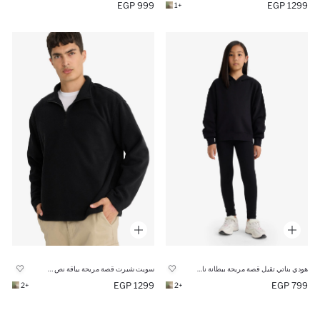
999 EGP
1299 EGP
+1
هودي بناتي تقيل قصة مريحة ببطانة ناعمة وطبعة أنيمة
سويت شيرت قصة مريحة بياقة نص سوسته
1299 EGP
799 EGP
+2
+2