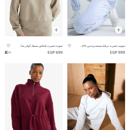
سويت شيرت برقبة مستديرة من DeFactoFit NBA Brooklyn Nets
سويت شيرت قماش سميك أوفر سايز
699 EGP
999 EGP
+1