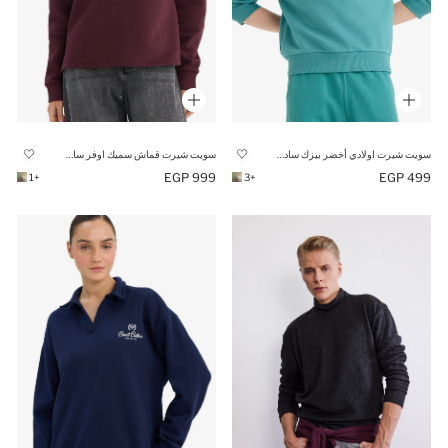
سويت شيرت اولادي أخضر بيزك سادة قصة عادية
سويت شيرت قماش سميك اوفر سايز
999 EGP
499 EGP
+1
+3