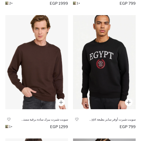
1999 EGP
799 EGP
+2
+1
سويت شيرت أوفر سايز بطبعة Egypt
سويت شيرت بيزك سادة برقبة مستديرة
1299 EGP
799 EGP
+1