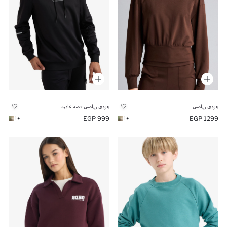
هودي رياضي
هودي رياضي قصة عادية
999 EGP
1299 EGP
+1
+1