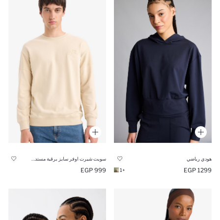
هودي رياضي
سويت شيرت اوفر سايز برقبة مستديرة
999 EGP
1299 EGP
+1