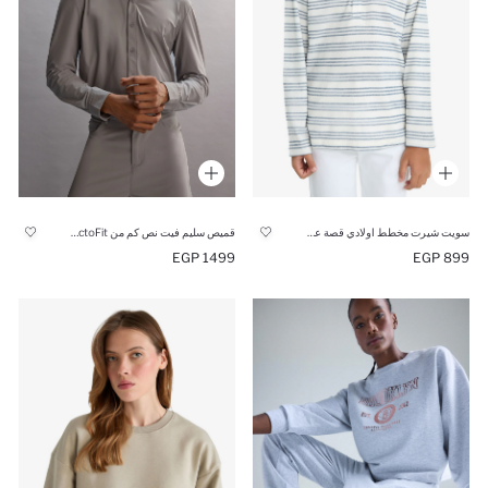
سويت شيرت مخطط اولادي قصة عادية
قميص سليم فيت نص كم من DeFactoFit
1499 EGP
899 EGP