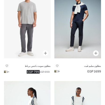
بنطلون سليم فيت
بنطلون سويت بانتس برباط
1699 EGP
+3
799 EGP
+1
999 EGP