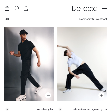
Sweatshirt & Sweatpant
الفلتر
بنطلون منسوج قصة مستقيمة ملمس ناعم
بنطلون سليم فيت