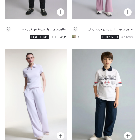
بنطلون سويت بانتس فلير فيت برجل واسع شارلستون
بنطلون سويت بانتس مقاس كبير قصة مريحة
1049 EGP
1499 EGP
639 EGP
+1
1299 EGP