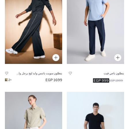
بنطلون باجي فيت
بنطلون سويت بانتس وايد ليج برجل واسع ببطانة ناعمة أسود من DeFactoFit
1699 EGP
+2
999 EGP
1999 EGP