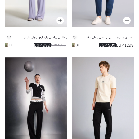
بنطلون سويت بانتس رياضي مطبوع قصة عادية بجيب
بنطلون رياضي وايد ليج برجل واسع
999 EGP
909 EGP
1299 EGP
+1
1699 EGP
+3