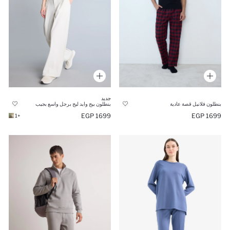
جديد
بنطلون فلانيل قصة عادية
بنطلون بيج وايد ليج برجل واسع بجيب
1699 EGP
1699 EGP
+1