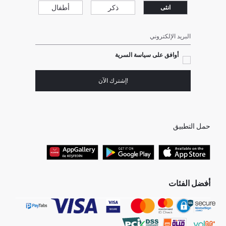
ذكر
أطفال
انثى
البريد الإلكتروني
أوافق على سياسة السرية
!إشترك الآن
حمل التطبيق
أفضل الفئات
جميع متاجرنا
برفانات حريمى
هدايا عيد الحب
جينز رجالي
البلوفر النسائية
تونيكات نسائي