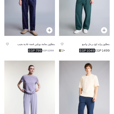
بنطلون وايد ليج برجل واسع
بنطلون بجامة بوبلين قصة عادية بجيب
799 EGP
1049 EGP
1499 EGP
1299 EGP
+2