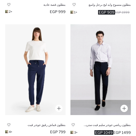
بنطلون منسوج وايد ليج برجل واسع
بنطلون قصة عادية
999 EGP
+2
909 EGP
+1
1999 EGP
بنطلون رياضي جوجر سليم فيت ستريج من DeFactoFit
بنطلون قماش رقيق جوجر فيت
799 EGP
+4
1049 EGP
1499 EGP
+3