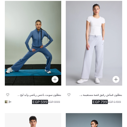
بنطلون قماش رقيق قصة مستقيمة بجيب
بنطلون سويت بانتس رياضي وايد ليج برجل واسع
599 EGP
799 EGP
+3
999 EGP
1499 EGP