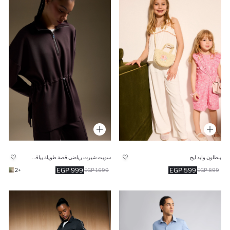
بنطلون وايد ليج
سويت شيرت رياضي قصة طويلة بياقة عالية نص سوسته
999 EGP
599 EGP
+2
1699 EGP
899 EGP