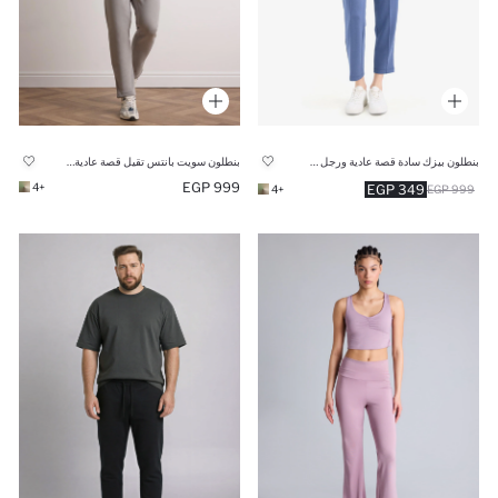
بنطلون بيزك سادة قصة عادية ورجل عادية نيلي فاتح
بنطلون سويت بانتس تقيل قصة عادية برجل عادية بجيب
999 EGP
+4
349 EGP
+4
999 EGP