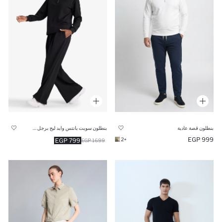
بنطلون قصة عادية
بنطلون سويت بانتس وايد ليج برجل واسع
999 EGP
+2
799 EGP
1699 EGP