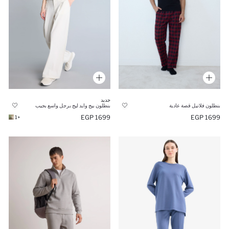
جديد
بنطلون فلانيل قصة عادية
بنطلون بيج وايد ليج برجل واسع بجيب
1699 EGP
1699 EGP
+1