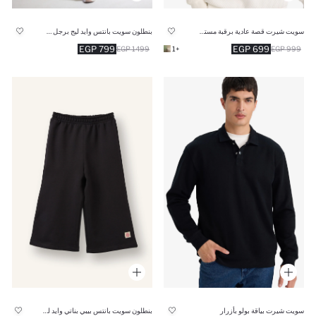
سويت شيرت قصة عادية برقبة مستديرة
بنطلون سويت بانتس وايد ليج برجل واسع
799 EGP
699 EGP
1499 EGP
+1
999 EGP
سويت شيرت بياقة بولو بأزرار
بنطلون سويت بانتس بيبي بناتي وايد ليج برجل واسع