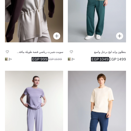
بنطلون وايد ليج برجل واسع
سويت شيرت رياضي قصة طويلة بياقة عالية بنص سوسته
999 EGP
1049 EGP
1499 EGP
+2
1699 EGP
+2