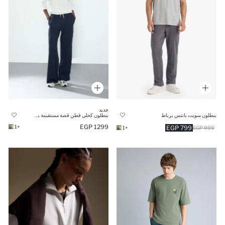
جديد
بنطلون سويت بانتس برباط
بنطلون كحلي قطن قصة مستقيمة بجيب
1299 EGP
+1
799 EGP
+1
999 EGP