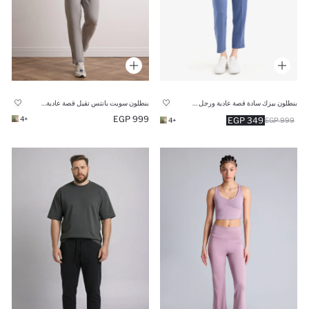
بنطلون بيزك سادة قصة عادية ورجل عادية نيلي فاتح
بنطلون سويت بانتس تقيل قصة عادية برجل عادية بجيب
999 EGP
+4
349 EGP
+4
999 EGP