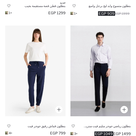
جديد
بنطلون قطن قصة مستقيمة بجيب
بنطلون منسوج وايد ليج برجل واسع
1299 EGP
+1
909 EGP
+1
1999 EGP
بنطلون رياضي جوجر سليم فيت ستريج من DeFactoFit
بنطلون قماش رقيق جوجر فيت
799 EGP
+4
1049 EGP
1499 EGP
+3