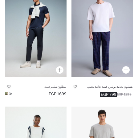
بنطلون بجامة بوبلين قصة عادية بجيب
بنطلون سليم فيت
1699 EGP
+3
799 EGP
1299 EGP