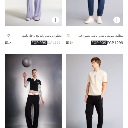
بنطلون سويت بانتس رياضي مطبوع قصة عادية بجيب
بنطلون رياضي وايد ليج برجل واسع
999 EGP
909 EGP
1299 EGP
+1
1699 EGP
+3