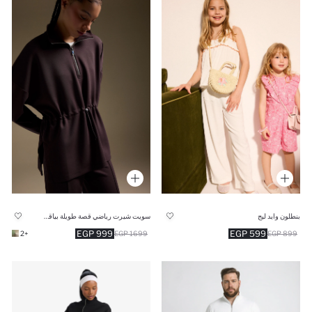
بنطلون وايد ليج
سويت شيرت رياضي قصة طويلة بياقة عالية نص سوسته
999 EGP
599 EGP
+2
1699 EGP
899 EGP