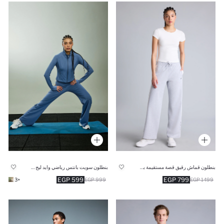
بنطلون قماش رقيق قصة مستقيمة بجيب
بنطلون سويت بانتس رياضي وايد ليج برجل واسع
599 EGP
799 EGP
+3
999 EGP
1499 EGP