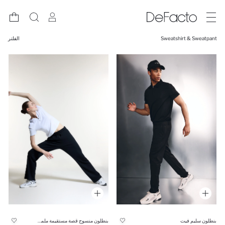
Sweatshirt & Sweatpant
الفلتر
بنطلون سليم فيت
بنطلون منسوج قصة مستقيمة ملمس ناعم