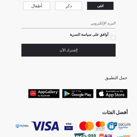
ذكر
أطفال
انثى
البريد الإلكتروني
أوافق على سياسة السرية
!إشترك الآن
حمل التطبيق
أفضل الفئات
جميع متاجرنا
برفانات حريمى
هدايا عيد الحب
جينز رجالي
البلوفر النسائية
تونيكات نسائي