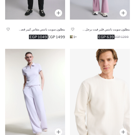
بنطلون سويت بانتس فلير فيت برجل واسع شارلستون
بنطلون سويت بانتس مقاس كبير قصة مريحة
1049 EGP
1499 EGP
639 EGP
+1
1299 EGP