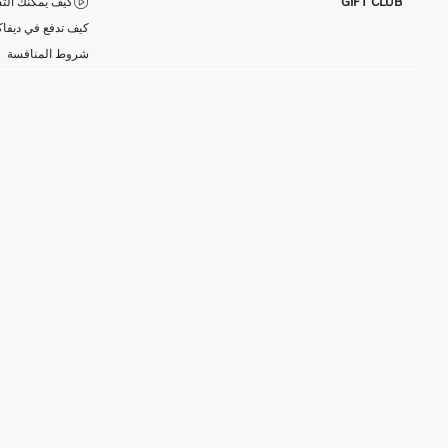
GIFT CLUB
كيف يمكنك التس
كيف تدفع في ديفاك
شروط المنافسة