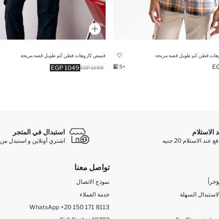
هات قطن كم طويل قصة مريحة
قميص كاروهات قطن كم طويل قصة مريحة
+5
1049 EGP
1699 EGP
د الاستلام
استبدال في المتجر
ند الاستلام 20 جنيه
اشتري أونلاين و استبدل من 
تواصل معنا
خراً
نموذج الاتصال
لاستبدال السهلة
خدمة العملاء
WhatsApp +20 150 171 8113