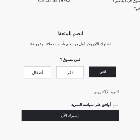
وق في ديفاكتو ؟
Call Center 19782
تو؟
انضم للمتعة!
اشترك الآن وكن أول من يعلم بأحدث حملاتنا وعروضنا
لمن تتسوق ؟
انثى
ذكر
أطفال
البريد الإلكتروني
أوافق على سياسة السرية
!إشترك الآن