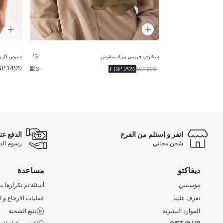
سكارف حريمي بيزك منقوش
قميص كارو
1499 EGP
299 EGP
+3
399 EGP
انقر و استلم من الفرع
الدفع عن
شحن مجاني
رسوم الدفع ع
ديفاكتو
مساعدة
مؤسسي
أسئلة تم تكرارها مؤ
تعرف علينا
عمليات الارجاع و ا
الموارد البشرية
تتبع الشحنة