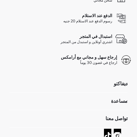
شحن مجاني
الدفع عند الاستلام
رسوم الدفع عند الاستلام 20 جنيه
استبدال في المتجر
اشتري أونلاين و استبدل من المتجر
إرجاع سهل و مجاني مع أرامكس
ارجاع في غضون 30 يوماً
ديفاكتو
مؤسسي
مساعدة
تعرف علينا
الموارد البشرية
أسئلة تم تكرارها مؤخراً
تواصل معنا
GIFT CLUB
عمليات الارجاع و الاستبدال السهلة
تتبع الشحنة
نموذج الاتصال
كيف يمكنك التسوق في ديفاكتو ؟