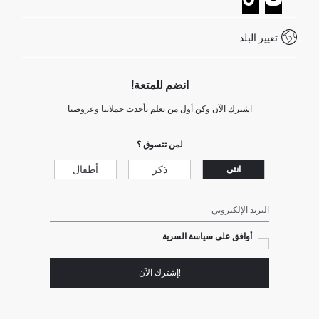
خدمة العملاء
كيف تدفع في ديفاكتو؟
WhatsApp +20 150 171 8113
شروط المنافسة
تغيير البلد
Call Center 19782
انضم للمتعة!
اشترك الآن وكن أول من يعلم بأحدث حملاتنا وعروضنا
لمن تتسوق ؟
ذكر
أطفال
انثى
البريد الإلكتروني
أوافق على سياسة السرية
!إشترك الآن