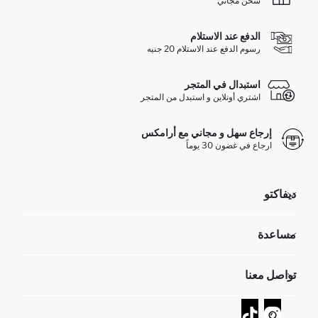
شحن مجاني
الدفع عند الاستلام
رسوم الدفع عند الاستلام 20 جنيه
استبدال في المتجر
اشتري أونلاين و استبدل من المتجر
إرجاع سهل و مجاني مع أرامكس
ارجاع في غضون 30 يوماً
ديفاكتو
مؤسسي
مساعدة
تعرف علينا
الموارد البشرية
أسئلة تم تكرارها مؤخراً
تواصل معنا
GIFT CLUB
عمليات الارجاع و الاستبدال السهلة
تتبع الشحنة
نموذج الاتصال
كيف يمكنك التسوق في ديفاكتو ؟