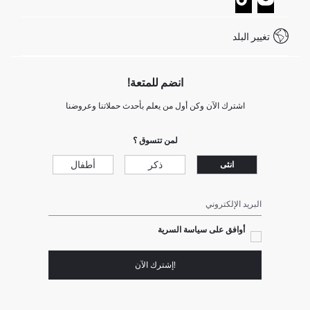
خدمة العملاء
كيف تدفع في ديفاكتو؟
WhatsApp +20 150 171 8113
شروط المنافسة
تغيير البلد
Call Center 19782
انضم للمتعة!
اشترك الآن وكن أول من يعلم بأحدث حملاتنا وعروضنا
لمن تتسوق ؟
ذكر
أطفال
انثى
البريد الإلكتروني
أوافق على سياسة السرية
!إشترك الآن