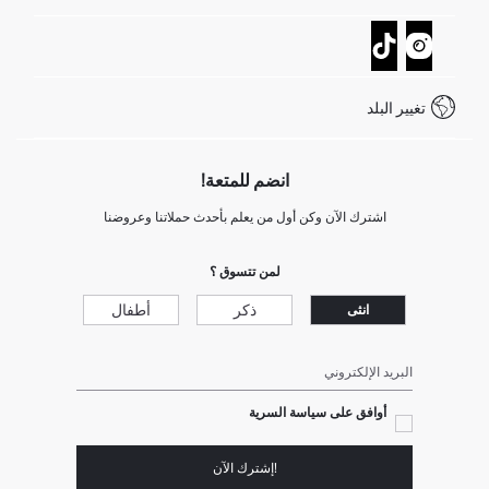
تتبع الشحنة
نموذج الاتصال
كيف يمكنك التسوق في ديفاكتو ؟
خدمة العملاء
كيف تدفع في ديفاكتو؟
WhatsApp +20 150 171 8113
شروط المنافسة
تغيير البلد
Call Center 19782
انضم للمتعة!
اشترك الآن وكن أول من يعلم بأحدث حملاتنا وعروضنا
لمن تتسوق ؟
ذكر
أطفال
انثى
البريد الإلكتروني
أوافق على سياسة السرية
!إشترك الآن