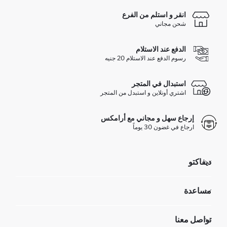
انقر و استلم من الفرع
شحن مجاني
الدفع عند الاستلام
رسوم الدفع عند الاستلام 20 جنيه
استبدال في المتجر
اشتري أونلاين و استبدل من المتجر
إرجاع سهل و مجاني مع أرامكس
ارجاع في غضون 30 يوماً
ديفاكتو
مؤسسي
مساعدة
تعرف علينا
الموارد البشرية
أسئلة تم تكرارها مؤخراً
تواصل معنا
GIFT CLUB
عمليات الارجاع و الاستبدال السهلة