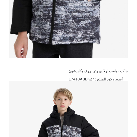
جاكيت بامب اولادي وتر بروف بكابيشون
أسود / كود المنتج :
E7418A8BK27