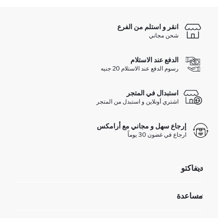
انقر و استلم من الفرع
شحن مجاني
الدفع عند الاستلام
رسوم الدفع عند الاستلام 20 جنيه
استبدال في المتجر
اشتري أونلاين و استبدل من المتجر
إرجاع سهل و مجاني مع أرامكس
ارجاع في غضون 30 يوماً
ديفاكتو
مؤسسي
مساعدة
تعرف علينا
الموارد البشرية
أسئلة تم تكرارها مؤخراً