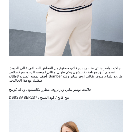
جاكيت بامب بناتي منسوج بيج فاتح، مصنوع من القماش الصناعي عالي الجودة.
تصميم أنيق مع ياقة بكابيشون وكم طويل. مثالي لموسم الربيع، مع خصائص
طاردة للماء. متوفر بقالب اوفر سايز وفئة Bomber. أضف لمسة عصرية لإطلالة
طفلتك مع هذا الجاكيت.
جاكيت بومبر بناتي وتر بروف مطرز بكابيشون وياقة كوليج
بيج فاتح / كود المنتج :
D6933A8ER237