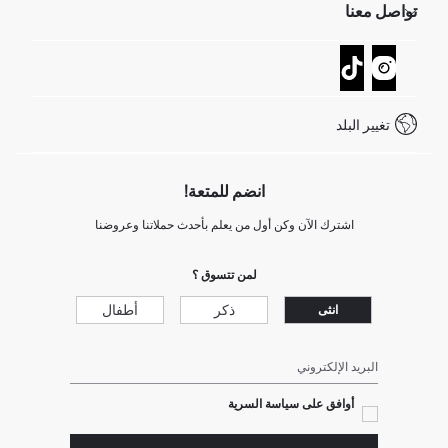
تواصل معنا
GIFT CLUB
عمليات الارجاع و الاستبدال السهلة
تتبع الشحنة
نموذج الاتصال
كيف يمكنك التسوق في ديفاكتو ؟
خدمة العملاء
كيف تدفع في ديفاكتو؟
WhatsApp +20 150 171 8113
شروط المنافسة
تغيير البلد
Call Center 19782
انضم للمتعة!
اشترك الآن وكن أول من يعلم بأحدث حملاتنا وعروضنا
لمن تتسوق ؟
ذكر
أطفال
انثى
البريد الإلكتروني
أوافق على سياسة السرية