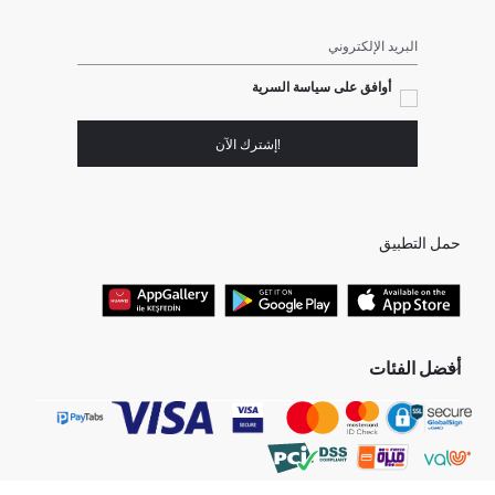
البريد الإلكتروني
أوافق على سياسة السرية
!إشترك الآن
حمل التطبيق
أفضل الفئات
جميع متاجرنا
برفانات حريمى
هدايا عيد الحب
جينز رجالي
البلوفر النسائية
تونيكات نسائي
بلوفر رجالي
فساتين نساء
قمصان نساء
بنطلون حريمى