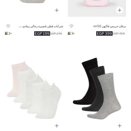
برفان حريمي فاكهي 50 ml
شرابات قطن قصيرة رجالي رمادي - 3 قطع
199 EGP
399 EGP
+2
249 EGP
+3
499 EGP