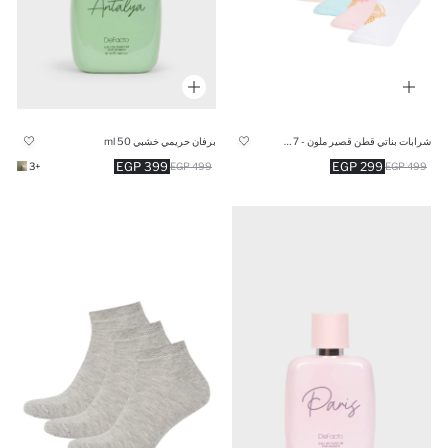
شرابات بناتي قطن قصير ملون - 7 قطع
برفان حريمي خشبي 50 ml
399 EGP
299 EGP
+3
499 EGP
499 EGP