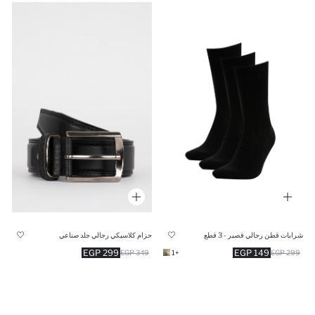
شرابات قطن رجالي قصير - 3 قطع
حزام كلاسيكي رجالي جلد صناعي
299 EGP
149 EGP
349 EGP
+1
299 EGP