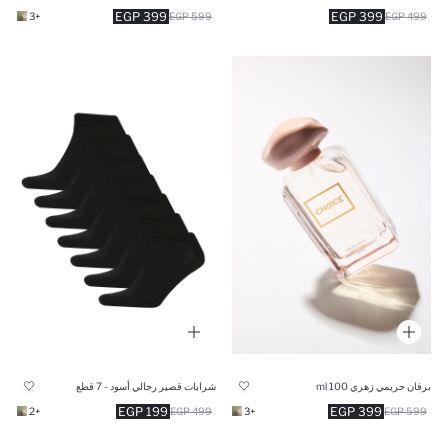
399 EGP
399 EGP
+3
599 EGP
499 EGP
برفان حريمي زهري 100 ml
شرابات قصير رجالي أسود - 7 قطع
199 EGP
399 EGP
+2
499 EGP
+3
599 EGP