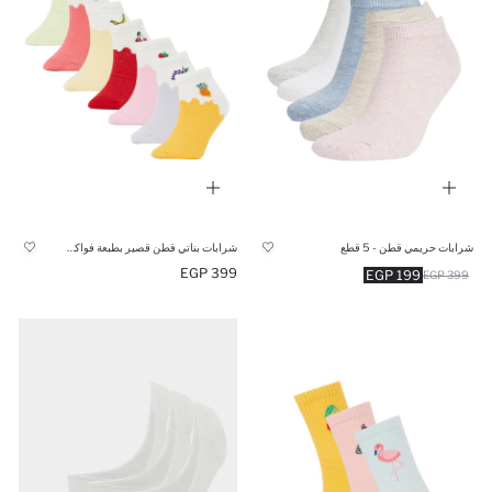
شرابات حريمي قطن - 5 قطع
شرابات بناتي قطن قصير بطبعة فواكه - 7 قطع
399 EGP
199 EGP
399 EGP