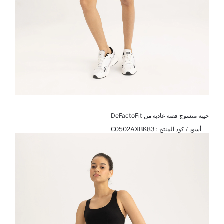
جيبة منسوج قصة عادية من DeFactoFit
أسود / كود المنتج :
C0502AXBK83